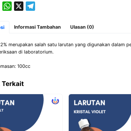
M
W
X
T
a
h
el
st
at
e
Informasi Tambahan
Ulasan (0)
si
o
s
gr
d
A
a
 2% merupakan salah satu larutan yang digunakan dalam pe
o
p
m
riksaan di laboratorium.
n
p
emasan: 100cc
 Terkait