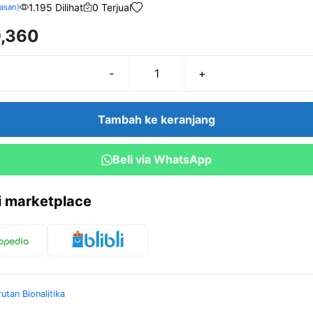
1.195 Dilihat
0 Terjual
asan)
,360
-
+
Kuantitas
Ninhydrin
2%
Tambah ke keranjang
Beli via WhatsApp
ri marketplace
rutan Bionalitika