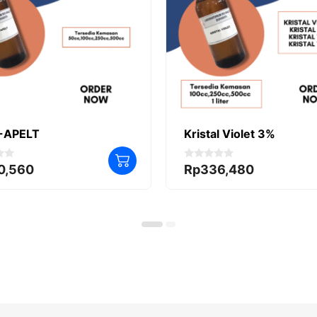
-APELT
Kristal Violet 3%
0
0,560
Rp
336,480
o
u
t
o
f
5