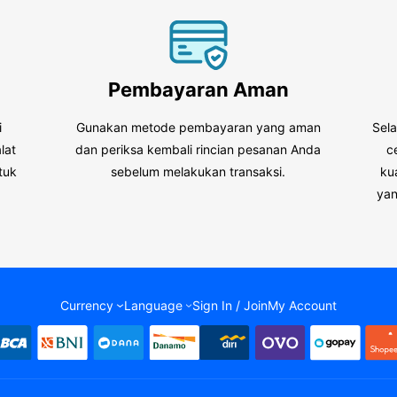
Pembayaran Aman
i
Gunakan metode pembayaran yang aman
Sel
lat
dan periksa kembali rincian pesanan Anda
c
tuk
sebelum melakukan transaksi.
ku
.
yan
Currency
Language
Sign In / Join
My Account