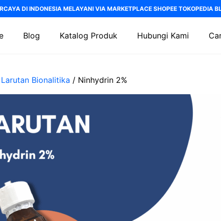
RCAYA DI INDONESIA MELAYANI VIA MARKETPLACE SHOPEE TOKOPEDIA BLI
e
Blog
Katalog Produk
Hubungi Kami
Car
/
Larutan Bionalitika
/ Ninhydrin 2%