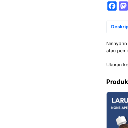
F
a
c
Deskrip
e
b
Ninhydrin
o
atau peme
o
Ukuran k
k
Produk