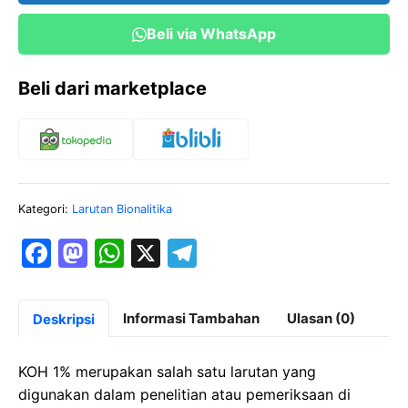
Beli via WhatsApp
Beli dari marketplace
Kategori:
Larutan Bionalitika
F
M
W
X
T
a
a
h
el
c
st
at
e
Informasi Tambahan
Ulasan (0)
Deskripsi
e
o
s
gr
b
d
A
a
KOH 1% merupakan salah satu larutan yang
o
o
p
m
digunakan dalam penelitian atau pemeriksaan di