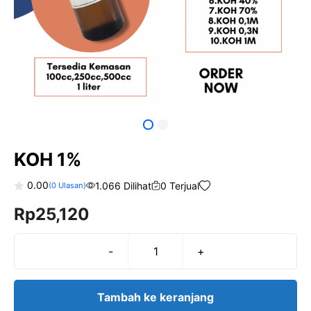
KOH 1%
0.00
1.066 Dilihat
0 Terjual
(
0
Ulasan)
0
Rp
25,120
o
u
t
o
f
-
+
Kuantitas
5
KOH
1%
Tambah ke keranjang