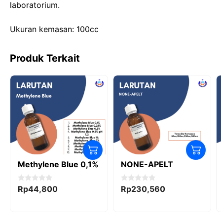
laboratorium.
o
n
p
k
Ukuran kemasan: 100cc
Produk Terkait
Methylene Blue 0,1%
NONE-APELT
0
0
Rp
44,800
Rp
230,560
o
o
u
u
t
t
o
o
f
f