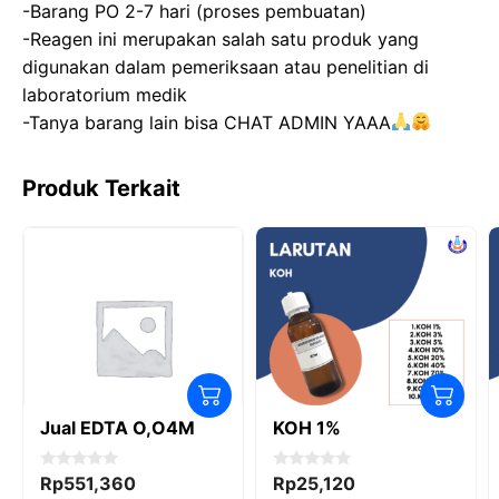
-Barang PO 2-7 hari (proses pembuatan)
o
n
p
-Reagen ini merupakan salah satu produk yang
k
digunakan dalam pemeriksaan atau penelitian di
laboratorium medik
-Tanya barang lain bisa CHAT ADMIN YAAA
Produk Terkait
Jual EDTA O,O4M
KOH 1%
0
0
Rp
551,360
Rp
25,120
o
o