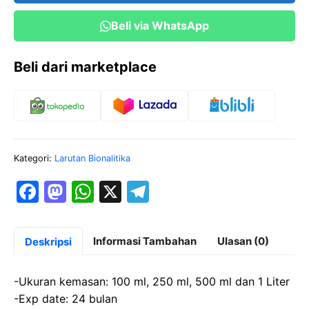
Beli via WhatsApp
Beli dari marketplace
Kategori:
Larutan Bionalitika
F
M
W
X
T
a
a
h
el
c
st
at
e
Informasi Tambahan
Ulasan (0)
Deskripsi
e
o
s
gr
b
d
A
a
-Ukuran kemasan: 100 ml, 250 ml, 500 ml dan 1 Liter
o
o
p
m
-Exp date: 24 bulan