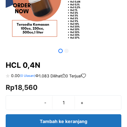
HCL 0,4N
0.00
1.083 Dilihat
0 Terjual
(
0
Ulasan)
0
Rp
18,560
o
u
t
o
f
-
+
Kuantitas
5
HCL
0,4N
Tambah ke keranjang