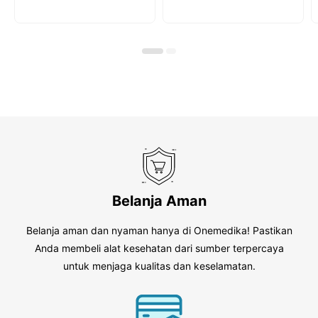
u
u
t
t
o
o
f
f
5
5
Belanja Aman
Belanja aman dan nyaman hanya di Onemedika! Pastikan
Anda membeli alat kesehatan dari sumber terpercaya
untuk menjaga kualitas dan keselamatan.