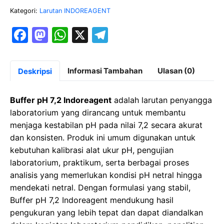
Kategori:
Larutan INDOREAGENT
F
M
W
X
T
a
a
h
el
c
st
at
e
Informasi Tambahan
Ulasan (0)
Deskripsi
e
o
s
gr
b
d
A
a
Buffer pH 7,2 Indoreagent
adalah larutan penyangga
o
o
p
m
laboratorium yang dirancang untuk membantu
menjaga kestabilan pH pada nilai 7,2 secara akurat
o
n
p
dan konsisten. Produk ini umum digunakan untuk
k
kebutuhan kalibrasi alat ukur pH, pengujian
laboratorium, praktikum, serta berbagai proses
analisis yang memerlukan kondisi pH netral hingga
mendekati netral. Dengan formulasi yang stabil,
Buffer pH 7,2 Indoreagent mendukung hasil
pengukuran yang lebih tepat dan dapat diandalkan