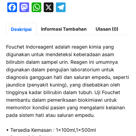
F
M
W
X
T
a
a
h
el
c
st
at
e
Informasi Tambahan
Ulasan (0)
Deskripsi
e
o
s
gr
b
d
A
a
Fouchet Indoreagent adalah reagen kimia yang
o
o
p
m
digunakan untuk mendeteksi keberadaan asam
bilirubin dalam sampel urin. Reagen ini umumnya
o
n
p
digunakan dalam pengujian laboratorium untuk
k
diagnosis gangguan hati dan saluran empedu, seperti
jaundice (penyakit kuning), yang disebabkan oleh
tingginya kadar bilirubin dalam tubuh. Uji Fouchet
membantu dalam pemeriksaan biokimiawi untuk
memonitor kondisi pasien yang mengalami kelainan
pada sistem hati atau saluran empedu.
• Tersedia Kemasan : 1x100ml,1x500ml