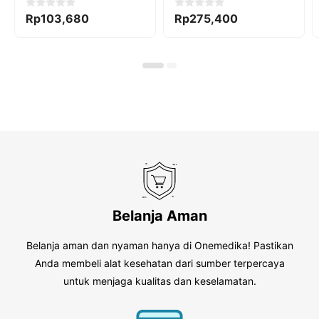
0
0
Rp
103,680
Rp
275,400
o
o
u
u
t
t
o
o
f
f
5
5
Belanja Aman
Belanja aman dan nyaman hanya di Onemedika! Pastikan
Anda membeli alat kesehatan dari sumber terpercaya
untuk menjaga kualitas dan keselamatan.