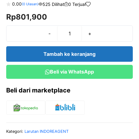
0.00
525 Dilihat
0 Terjual
(
0
Ulasan)
0
Rp
801,900
o
u
t
o
f
-
+
Kuantitas
5
Fouchet
Indoreagent
Tambah ke keranjang
Beli via WhatsApp
Beli dari marketplace
Kategori:
Larutan INDOREAGENT