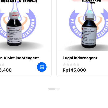
n Violet Indoreagent
Lugol Indoreagent
0
5,400
Rp
145,800
o
u
t
o
f
5