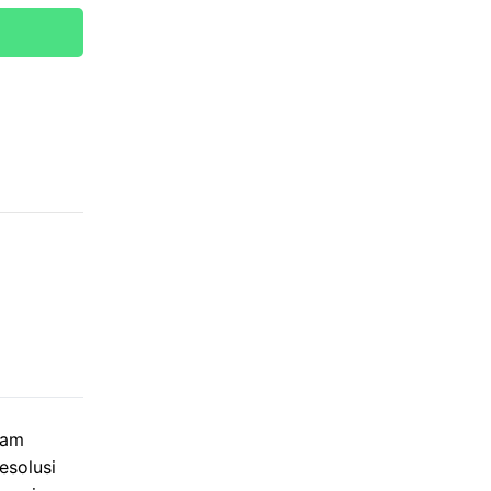
lam
esolusi