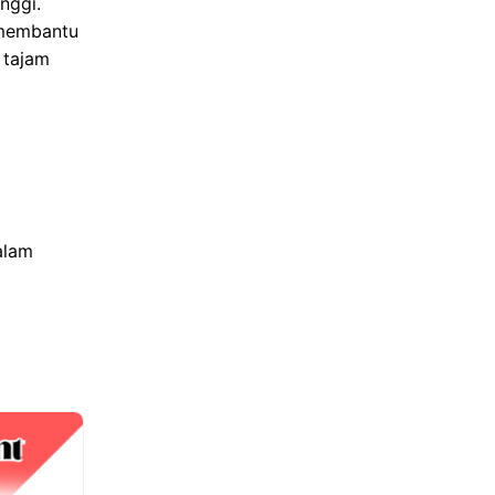
nggi.
 membantu
 tajam
alam