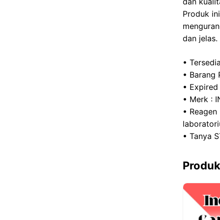
dan kuali
o
Produk in
k
mengurang
dan jelas.
• Tersedi
• Barang 
• Expired
• Merk :
• Reagen 
laborator
• Tanya S
Produk