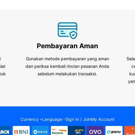
Pembayaran Aman
i
Gunakan metode pembayaran yang aman
Sel
lat
dan periksa kembali rincian pesanan Anda
c
tuk
sebelum melakukan transaksi.
ku
.
yan
Currency
Language
Sign In / Join
My Account