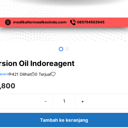
sion Oil Indoreagent
421 Dilihat
0 Terjual
asan)
,800
-
+
Kuantitas
Immersion
Oil
Tambah ke keranjang
Indoreagent