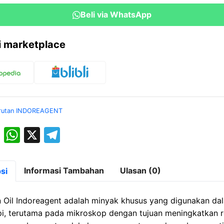
Beli via WhatsApp
ri marketplace
rutan INDOREAGENT
M
W
X
T
a
h
el
st
at
e
Informasi Tambahan
Ulasan (0)
si
o
s
gr
d
A
a
 Oil Indoreagent adalah minyak khusus yang digunakan da
o
p
m
i, terutama pada mikroskop dengan tujuan meningkatkan r