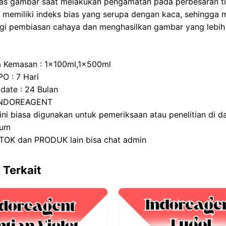
tas gambar saat melakukan pengamatan pada perbesaran ti
n
p
i memiliki indeks bias yang serupa dengan kaca, sehingga
i pembiasan cahaya dan menghasilkan gambar yang lebih
a Kemasan : 1x100ml,1x500ml
PO : 7 Hari
 date : 24 Bulan
 INDOREAGENT
ini biasa digunakan untuk pemeriksaan atau penelitian di d
ium
TOK dan PRODUK lain bisa chat admin
 Terkait