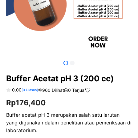
Buffer Acetat pH 3 (200 cc)
0.00
960 Dilihat
0 Terjual
(
0
Ulasan)
0
Rp
176,400
o
u
t
o
Buffer acetat pH 3 merupakan salah satu larutan
f
yang digunakan dalam penelitian atau pemeriksaan di
5
laboratorium.