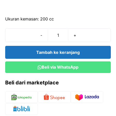
Ukuran kemasan: 200 cc
-
+
Kuantitas
Buffer
Acetat
Tambah ke keranjang
pH
3
Beli via WhatsApp
(200
cc)
Beli dari marketplace