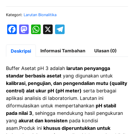
Kategori:
Larutan Bionalitika
F
M
W
X
T
a
a
h
el
c
st
at
e
Informasi Tambahan
Ulasan (0)
Deskripsi
e
o
s
gr
b
d
A
a
Buffer Asetat pH 3 adalah
larutan penyangga
o
o
p
m
standar berbasis asetat
yang digunakan untuk
kalibrasi, pengujian, dan pengendalian mutu (quality
o
n
p
control) alat ukur pH (pH meter)
serta berbagai
k
aplikasi analisis di laboratorium. Larutan ini
diformulasikan untuk mempertahankan
pH stabil
pada nilai 3
, sehingga mendukung hasil pengukuran
yang
akurat dan konsisten
pada kondisi
asam.Produk ini
khusus diperuntukkan untuk