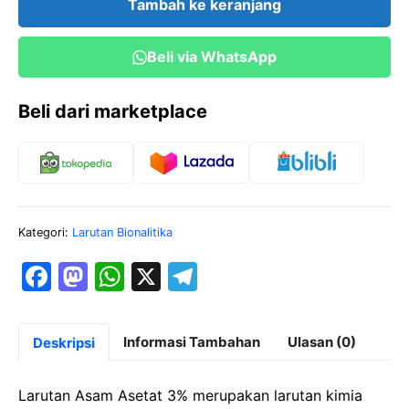
Tambah ke keranjang
3%
250
Beli via WhatsApp
ml
Beli dari marketplace
Kategori:
Larutan Bionalitika
F
M
W
X
T
a
a
h
el
c
st
at
e
Informasi Tambahan
Ulasan (0)
Deskripsi
e
o
s
gr
b
d
A
a
Larutan Asam Asetat 3% merupakan larutan kimia