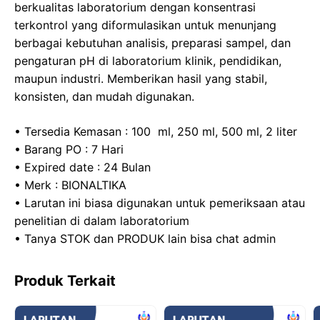
o
o
p
m
berkualitas laboratorium dengan konsentrasi
terkontrol yang diformulasikan untuk menunjang
o
n
p
berbagai kebutuhan analisis, preparasi sampel, dan
k
pengaturan pH di laboratorium klinik, pendidikan,
maupun industri. Memberikan hasil yang stabil,
konsisten, dan mudah digunakan.
• Tersedia Kemasan : 100 ml, 250 ml, 500 ml, 2 liter
• Barang PO : 7 Hari
• Expired date : 24 Bulan
• Merk : BIONALTIKA
• Larutan ini biasa digunakan untuk pemeriksaan atau
penelitian di dalam laboratorium
• Tanya STOK dan PRODUK lain bisa chat admin
Produk Terkait