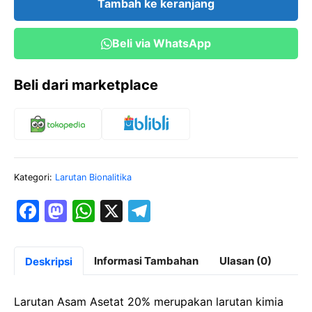
Tambah ke keranjang
20%
100
Beli via WhatsApp
ml
Beli dari marketplace
Kategori:
Larutan Bionalitika
F
M
W
X
T
a
a
h
el
c
st
at
e
Informasi Tambahan
Ulasan (0)
Deskripsi
e
o
s
gr
b
d
A
a
Larutan Asam Asetat 20% merupakan larutan kimia