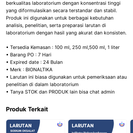
o
o
p
m
berkualitas laboratorium dengan konsentrasi tinggi
yang diformulasikan secara terstandar dan stabil.
o
n
p
Produk ini digunakan untuk berbagai kebutuhan
k
analisis, penelitian, serta preparasi larutan di
laboratorium dengan hasil yang akurat dan konsisten.
• Tersedia Kemasan : 100 ml, 250 ml,500 ml, 1 liter
• Barang PO : 7 Hari
• Expired date : 24 Bulan
• Merk : BIONALTIKA
• Larutan ini biasa digunakan untuk pemeriksaan atau
penelitian di dalam laboratorium
• Tanya STOK dan PRODUK lain bisa chat admin
Produk Terkait