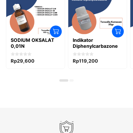
SODIUM OKSALAT
Indikator
0,01N
Diphenylcarbazone
0
0
Rp
29,600
Rp
119,200
o
o
u
u
t
t
o
o
f
f
5
5