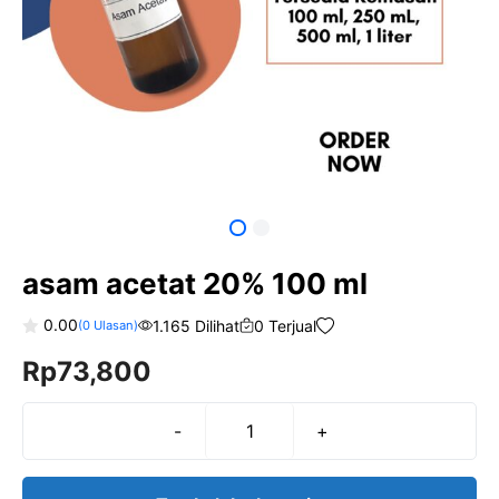
asam acetat 20% 100 ml
0.00
1.165 Dilihat
0 Terjual
(
0
Ulasan)
0
Rp
73,800
o
u
t
o
f
-
+
Kuantitas
5
asam
acetat