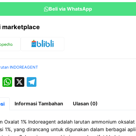
Indoreagent
Beli via WhatsApp
ri marketplace
rutan INDOREAGENT
M
W
X
T
a
h
el
st
at
e
Informasi Tambahan
Ulasan (0)
si
o
s
gr
d
A
a
Oxalat 1% Indoreagent adalah larutan ammonium oksalat
o
p
m
si 1%, yang dirancang untuk digunakan dalam berbagai apli