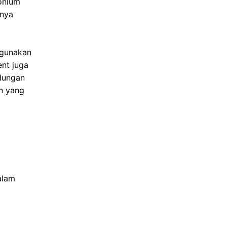
onium
snya
igunakan
ent juga
ndungan
in yang
alam