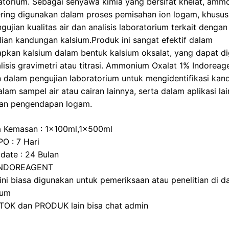
atorium. Sebagai senyawa kimia yang bersifat khelat, amm
n
p
ering digunakan dalam proses pemisahan ion logam, khusu
ujian kualitas air dan analisis laboratorium terkait dengan
ian kandungan kalsium.Produk ini sangat efektif dalam
kan kalsium dalam bentuk kalsium oksalat, yang dapat d
lisis gravimetri atau titrasi. Ammonium Oxalat 1% Indoreag
 dalam pengujian laboratorium untuk mengidentifikasi ka
lam sampel air atau cairan lainnya, serta dalam aplikasi la
an pengendapan logam.
a Kemasan : 1x100ml,1x500ml
PO : 7 Hari
 date : 24 Bulan
 INDOREAGENT
ini biasa digunakan untuk pemeriksaan atau penelitian di d
ium
TOK dan PRODUK lain bisa chat admin