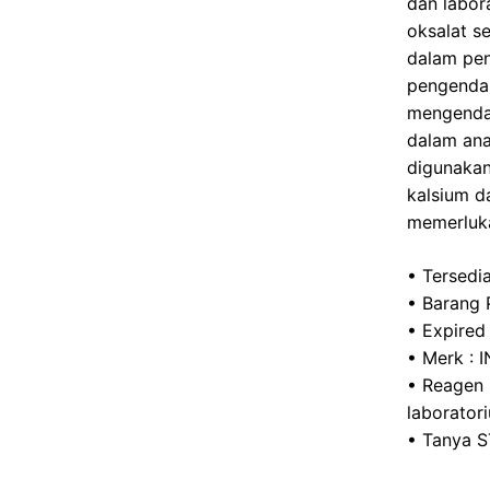
dan labor
o
oksalat s
k
dalam peng
pengendal
mengendap
dalam ana
digunakan
kalsium da
memerluk
• Tersedi
• Barang 
• Expired
• Merk :
• Reagen 
laborator
• Tanya S