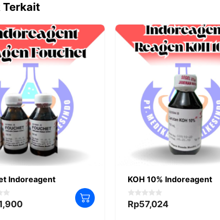
 Terkait
et Indoreagent
KOH 10% Indoreagent
0
1,900
Rp
57,024
o
u