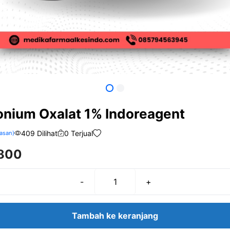
ium Oxalat 1% Indoreagent
409 Dilihat
0 Terjual
asan)
800
-
+
Kuantitas
Ammonium
Oxalat
Tambah ke keranjang
1%