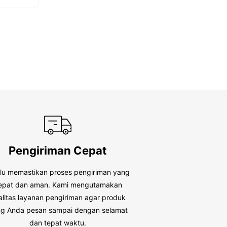
t
u
o
t
f
o
5
f
5
Pengiriman Cepat
alu memastikan proses pengiriman yang
epat dan aman. Kami mengutamakan
alitas layanan pengiriman agar produk
g Anda pesan sampai dengan selamat
dan tepat waktu.