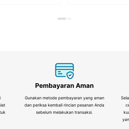
t
o
f
5
Pembayaran Aman
i
Gunakan metode pembayaran yang aman
Sel
lat
dan periksa kembali rincian pesanan Anda
c
tuk
sebelum melakukan transaksi.
ku
.
yan