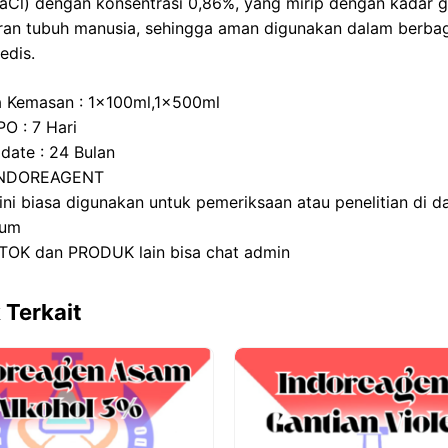
NaCl) dengan konsentrasi 0,86%, yang mirip dengan kadar 
n
p
ran tubuh manusia, sehingga aman digunakan dalam berba
edis.
a Kemasan : 1x100ml,1x500ml
PO : 7 Hari
 date : 24 Bulan
 INDOREAGENT
ini biasa digunakan untuk pemeriksaan atau penelitian di d
ium
TOK dan PRODUK lain bisa chat admin
 Terkait