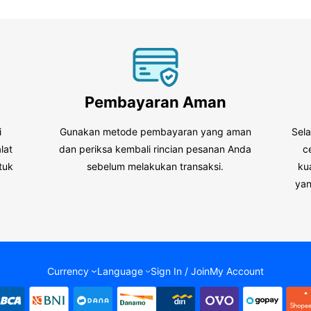
Pembayaran Aman
i
Gunakan metode pembayaran yang aman
Sel
lat
dan periksa kembali rincian pesanan Anda
c
tuk
sebelum melakukan transaksi.
ku
.
yan
Currency
Language
Sign In / Join
My Account