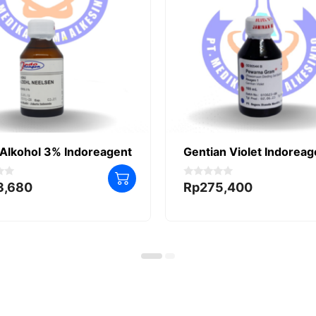
Alkohol 3% Indoreagent
Gentian Violet Indoreag
0
3,680
Rp
275,400
o
u
t
o
f
5