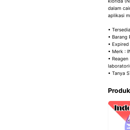
klorida (
o
dalam cai
k
aplikasi m
• Tersedi
• Barang 
• Expired
• Merk :
• Reagen 
laborator
• Tanya S
Produk