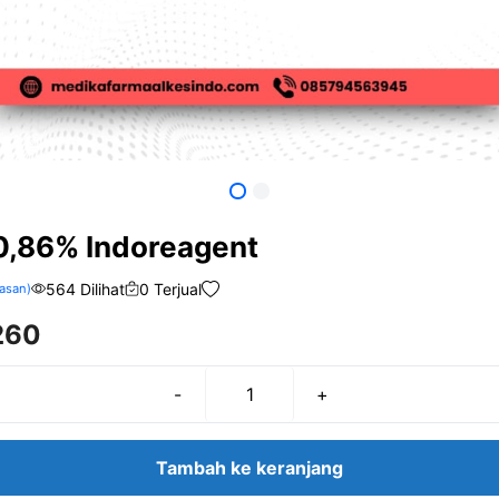
0,86% Indoreagent
564 Dilihat
0 Terjual
asan)
260
-
+
Kuantitas
NaCl
0,86%
Tambah ke keranjang
Indoreagent