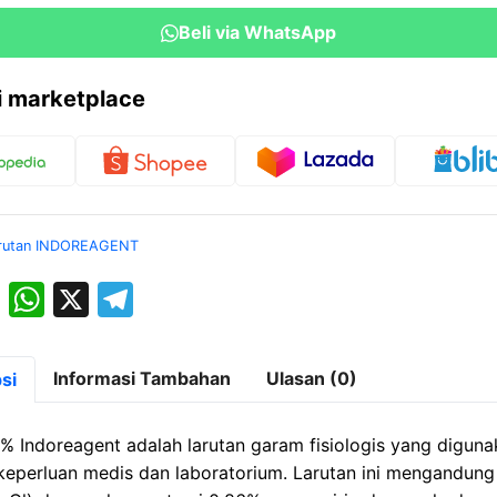
Beli via WhatsApp
ri marketplace
rutan INDOREAGENT
M
W
X
T
a
h
el
st
at
e
Informasi Tambahan
Ulasan (0)
si
o
s
gr
d
A
a
% Indoreagent adalah larutan garam fisiologis yang diguna
o
p
m
keperluan medis dan laboratorium. Larutan ini mengandung