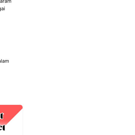
garam
gai
alam