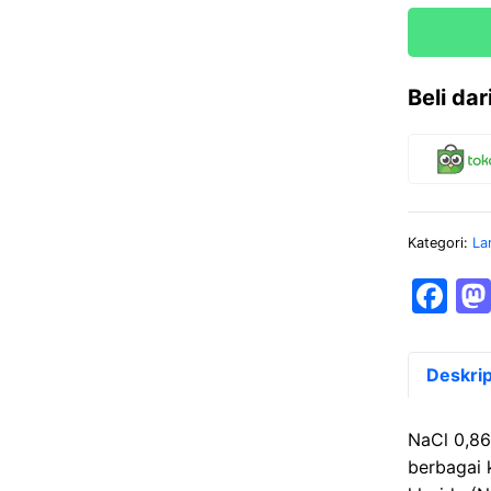
Beli da
Kategori:
La
F
a
c
Deskrip
e
b
NaCl 0,86
o
berbagai 