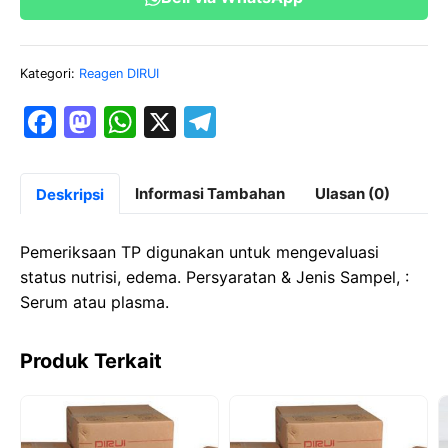
ML
Kategori:
Reagen DIRUI
F
M
W
X
T
a
a
h
el
c
st
at
e
Informasi Tambahan
Ulasan (0)
Deskripsi
e
o
s
gr
b
d
A
a
Pemeriksaan TP digunakan untuk mengevaluasi
o
o
p
m
status nutrisi, edema. Persyaratan & Jenis Sampel, :
Serum atau plasma.
o
n
p
k
Produk Terkait