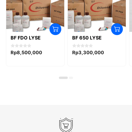
BF FDO LYSE
BF 650 LYSE
0
0
Rp
8,500,000
Rp
3,300,000
o
o
u
u
t
t
o
o
f
f
5
5