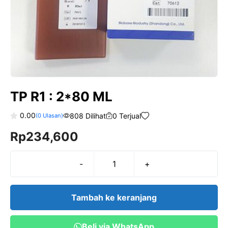
TP R1 : 2*80 ML
0.00
808 Dilihat
0 Terjual
(
0
Ulasan)
0
Rp
234,600
o
u
t
o
f
-
+
Kuantitas
5
TP
R1
Tambah ke keranjang
:
2*80
Beli via WhatsApp