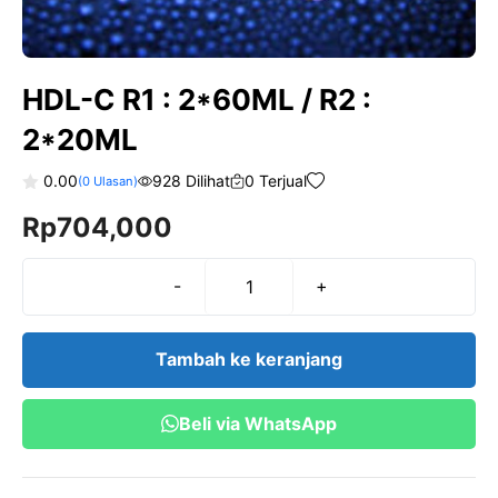
HDL-C R1 : 2*60ML / R2 :
2*20ML
0.00
928 Dilihat
0 Terjual
(
0
Ulasan)
0
Rp
704,000
o
u
t
o
f
-
+
Kuantitas
5
HDL-
C
Tambah ke keranjang
R1
:
Beli via WhatsApp
2*60ML
/
R2