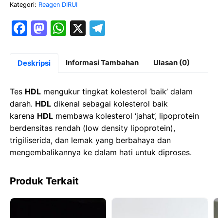
Kategori:
Reagen DIRUI
:
2*20ML
F
M
W
X
T
a
a
h
el
c
st
at
e
Informasi Tambahan
Ulasan (0)
Deskripsi
e
o
s
gr
b
d
A
a
Tes
HDL
mengukur tingkat kolesterol ‘baik’ dalam
o
o
p
m
darah.
HDL
dikenal sebagai kolesterol baik
karena
HDL
membawa kolesterol ‘jahat’, lipoprotein
o
n
p
berdensitas rendah (low density lipoprotein),
k
trigiliserida, dan lemak yang berbahaya dan
mengembalikannya ke dalam hati untuk diproses.
Produk Terkait