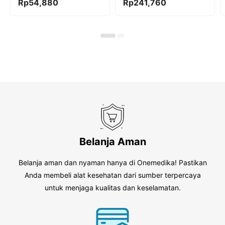
0
0
Rp
54,880
Rp
241,760
o
o
u
u
t
t
o
o
f
f
5
5
Belanja Aman
Belanja aman dan nyaman hanya di Onemedika! Pastikan
Anda membeli alat kesehatan dari sumber terpercaya
untuk menjaga kualitas dan keselamatan.