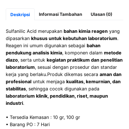
a
a
h
el
c
st
at
e
Informasi Tambahan
Ulasan (0)
Deskripsi
e
o
s
gr
b
d
A
a
Sulfanilic Acid merupakan
bahan kimia reagen
yang
o
o
p
m
dipasarkan
khusus untuk kebutuhan laboratorium
.
Reagen ini umum digunakan sebagai
bahan
o
n
p
pendukung analisis kimia
, komponen dalam
metode
k
diazo
, serta untuk
kegiatan praktikum dan penelitian
laboratorium
, sesuai dengan prosedur dan standar
kerja yang berlaku.Produk dikemas secara
aman dan
profesional
untuk menjaga
kualitas, kemurnian, dan
stabilitas
, sehingga cocok digunakan pada
laboratorium klinik, pendidikan, riset, maupun
industri
.
• Tersedia Kemasan : 10 gr, 100 gr
• Barang PO : 7 Hari