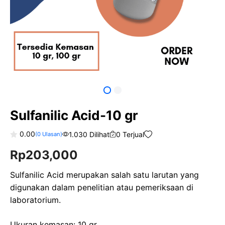
Sulfanilic Acid-10 gr
0.00
1.030 Dilihat
0 Terjual
(
0
Ulasan)
0
Rp
203,000
o
u
t
o
Sulfanilic Acid merupakan salah satu larutan yang
f
digunakan dalam penelitian atau pemeriksaan di
5
laboratorium.
Ukuran kemasan: 10 gr