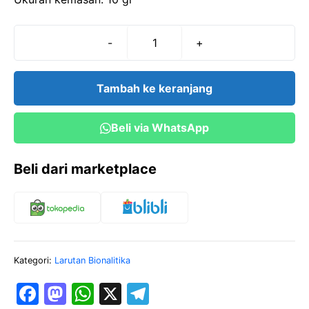
-
+
Kuantitas
Sulfanilic
Acid-
Tambah ke keranjang
10
gr
Beli via WhatsApp
Beli dari marketplace
Kategori:
Larutan Bionalitika
F
M
W
X
T