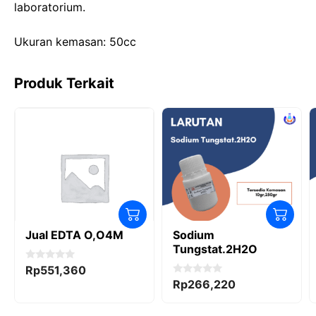
laboratorium.
o
n
p
k
Ukuran kemasan: 50cc
Produk Terkait
Jual EDTA O,O4M
Sodium
Tungstat.2H2O
0
Rp
551,360
o
0
Rp
266,220
u
o
t
u
o
t
f