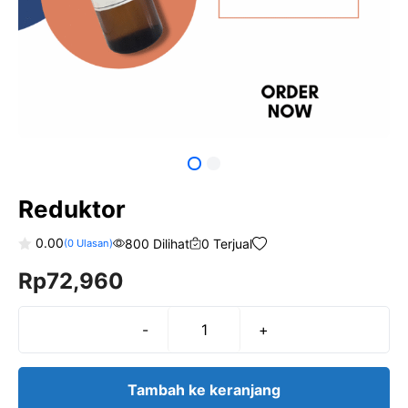
Reduktor
0.00
800 Dilihat
0 Terjual
(
0
Ulasan)
0
Rp
72,960
o
u
t
o
f
-
+
Kuantitas
5
Reduktor
Tambah ke keranjang