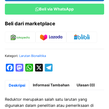
Beli via WhatsApp
Beli dari marketplace
Kategori:
Larutan Bionalitika
F
M
W
X
T
a
a
h
el
c
st
at
e
Informasi Tambahan
Ulasan (0)
Deskripsi
e
o
s
gr
b
d
A
a
Reduktor merupakan salah satu larutan yang
o
o
p
m
digunakan dalam penelitian atau pemeriksaan di