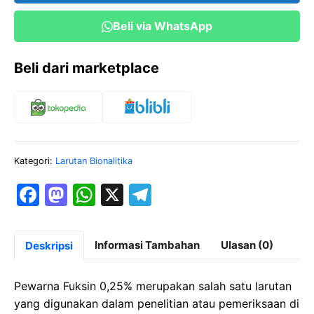
Beli via WhatsApp
Beli dari marketplace
Kategori:
Larutan Bionalitika
F
M
W
X
T
a
a
h
el
c
st
at
e
Informasi Tambahan
Ulasan (0)
Deskripsi
e
o
s
gr
b
d
A
a
Pewarna Fuksin 0,25% merupakan salah satu larutan
o
o
p
m
yang digunakan dalam penelitian atau pemeriksaan di