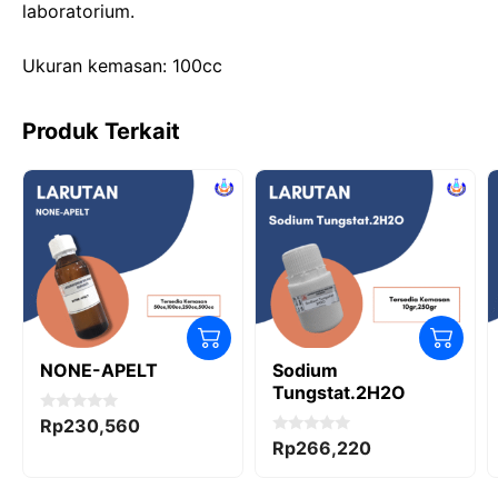
laboratorium.
o
n
p
k
Ukuran kemasan: 100cc
Produk Terkait
NONE-APELT
Sodium
Tungstat.2H2O
0
Rp
230,560
o
0
Rp
266,220
u
o
t
u
o
t
f