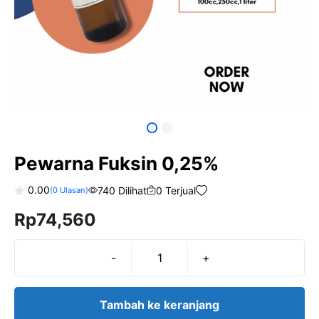
Pewarna Fuksin 0,25%
0.00
740 Dilihat
0 Terjual
(
0
Ulasan)
0
Rp
74,560
o
u
t
o
f
-
+
Kuantitas
5
Pewarna
Fuksin
Tambah ke keranjang
0,25%