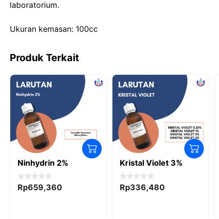
laboratorium.
o
n
p
k
Ukuran kemasan: 100cc
Produk Terkait
Ninhydrin 2%
Kristal Violet 3%
0
0
Rp
659,360
Rp
336,480
o
o
u
u
t
t
o
o
f
f