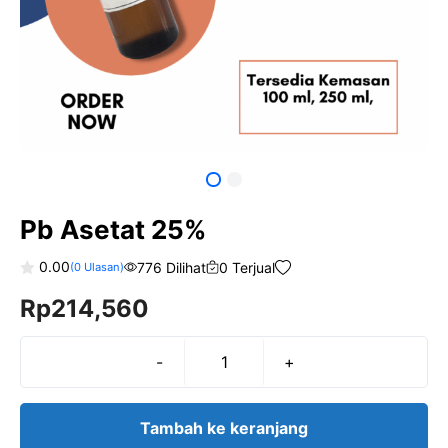
Pb Asetat 25%
0.00
776 Dilihat
0 Terjual
(
0
Ulasan)
0
Rp
214,560
o
u
t
o
f
-
+
Kuantitas
5
Pb
Asetat
Tambah ke keranjang
25%