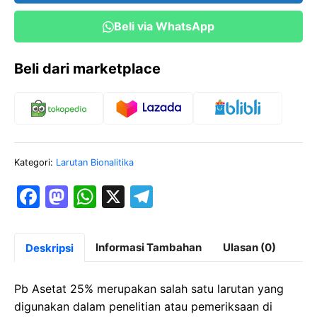
Beli via WhatsApp
Beli dari marketplace
Kategori:
Larutan Bionalitika
F
M
W
X
T
a
a
h
el
c
st
at
e
Informasi Tambahan
Ulasan (0)
Deskripsi
e
o
s
gr
b
d
A
a
Pb Asetat 25% merupakan salah satu larutan yang
o
o
p
m
digunakan dalam penelitian atau pemeriksaan di