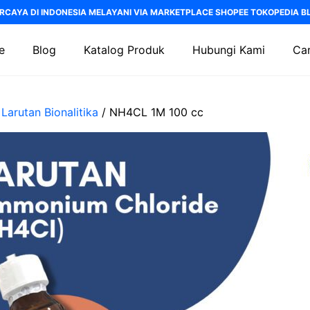
RCAYA DI INDONESIA MELAYANI VIA MARKETPLACE SHOPEE TOKOPEDIA BLI
e
Blog
Katalog Produk
Hubungi Kami
Car
/
Larutan Bionalitika
/ NH4CL 1M 100 cc