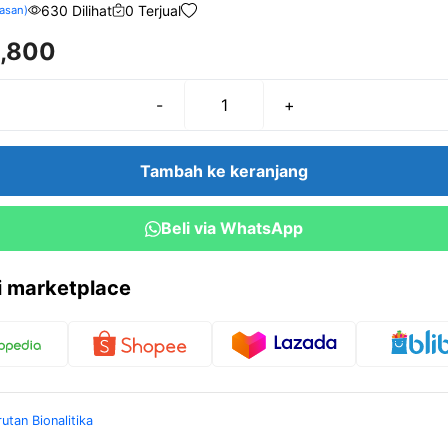
630 Dilihat
0 Terjual
asan)
,800
-
+
Kuantitas
NH4CL
1M
Tambah ke keranjang
100
cc
Beli via WhatsApp
ri marketplace
rutan Bionalitika