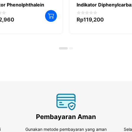
tor Phenolphthalein
Indikator Diphenylcarb
0
2,960
Rp
119,200
o
u
t
o
f
5
Pembayaran Aman
i
Gunakan metode pembayaran yang aman
Sel