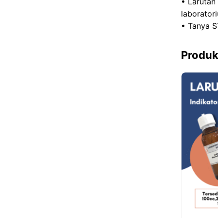
• Larutan
laborator
• Tanya S
Produk