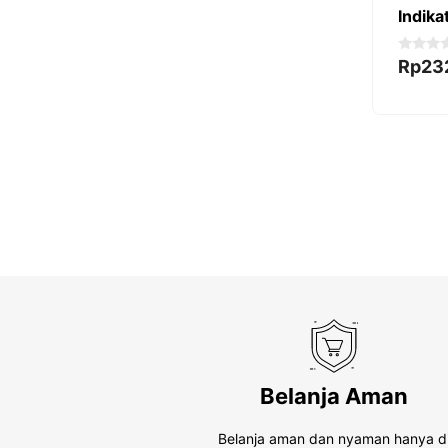
Indika
0
Rp
23
o
u
t
o
f
5
Belanja Aman
Belanja aman dan nyaman hanya d