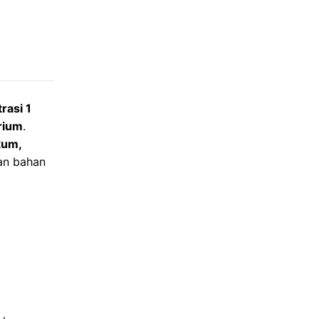
rasi 1
rium
.
kum,
an bahan
g