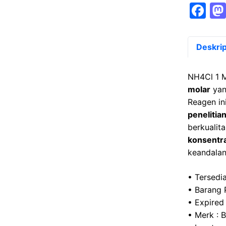
F
a
c
Deskrip
e
b
NH4Cl 1 
o
molar
yan
Reagen in
o
penelitia
k
berkualit
konsentra
keandalan 
• Tersedia
• Barang 
• Expired
• Merk : 