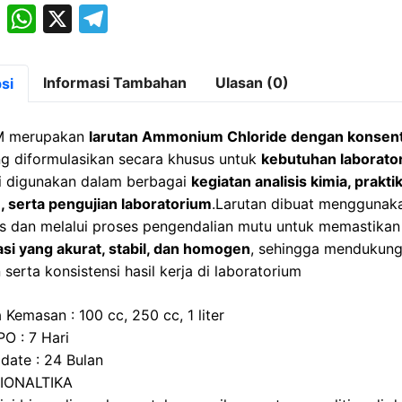
M
W
X
T
a
h
el
st
at
e
Informasi Tambahan
Ulasan (0)
si
o
s
gr
d
A
a
M merupakan
larutan Ammonium Chloride dengan konsent
o
p
m
g diformulasikan secara khusus untuk
kebutuhan laborato
i digunakan dalam berbagai
kegiatan analisis kimia, prakti
n
p
n, serta pengujian laboratorium
.Larutan dibuat menggunak
as dan melalui proses pengendalian mutu untuk memastikan
si yang akurat, stabil, dan homogen
, sehingga mendukun
serta konsistensi hasil kerja di laboratorium
 Kemasan : 100 cc, 250 cc, 1 liter
PO : 7 Hari
 date : 24 Bulan
BIONALTIKA