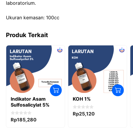
laboratorium.
o
n
p
k
Ukuran kemasan: 100cc
Produk Terkait
Indikator Asam
KOH 1%
Sulfosalicylat 5%
0
Rp
25,120
o
0
Rp
185,280
u
o
t
u
o
t
f