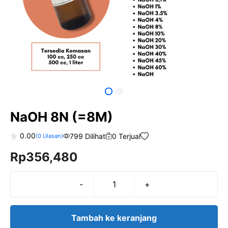
NaOH 8N (=8M)
0.00
799 Dilihat
0 Terjual
(
0
Ulasan)
0
Rp
356,480
o
u
t
o
f
-
+
Kuantitas
5
NaOH
8N
Tambah ke keranjang
(=8M)