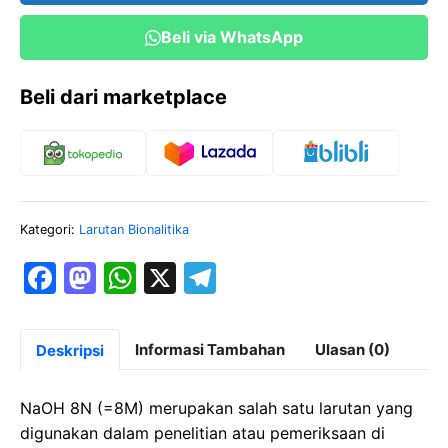
Beli via WhatsApp
Beli dari marketplace
Kategori:
Larutan Bionalitika
F
M
W
X
T
a
a
h
el
c
st
at
e
Informasi Tambahan
Ulasan (0)
Deskripsi
e
o
s
gr
b
d
A
a
NaOH 8N (=8M) merupakan salah satu larutan yang
o
o
p
m
digunakan dalam penelitian atau pemeriksaan di