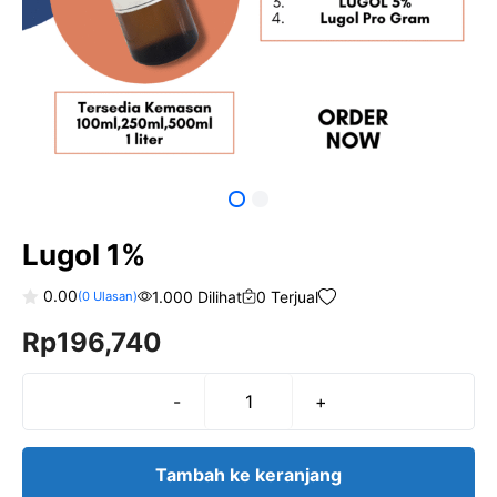
Lugol 1%
0.00
1.000 Dilihat
0 Terjual
(
0
Ulasan)
0
Rp
196,740
o
u
t
o
f
-
+
Kuantitas
5
Lugol
1%
Tambah ke keranjang