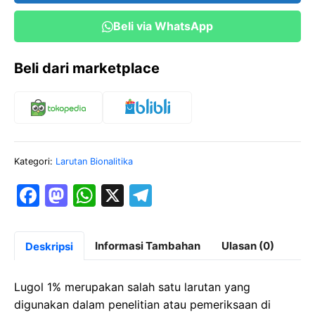
Beli via WhatsApp
Beli dari marketplace
Kategori:
Larutan Bionalitika
F
M
W
X
T
a
a
h
el
c
st
at
e
Informasi Tambahan
Ulasan (0)
Deskripsi
e
o
s
gr
b
d
A
a
Lugol 1% merupakan salah satu larutan yang
o
o
p
m
digunakan dalam penelitian atau pemeriksaan di