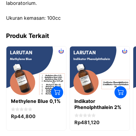
laboratorium.
o
n
p
k
Ukuran kemasan: 100cc
Produk Terkait
Methylene Blue 0,1%
Indikator
Phenolphthalein 2%
0
Rp
44,800
o
0
Rp
481,120
u
o
t
u
o
t
f