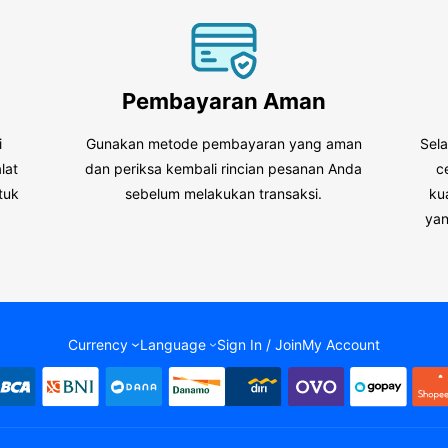
Pembayaran Aman
i
Gunakan metode pembayaran yang aman
Sel
lat
dan periksa kembali rincian pesanan Anda
c
tuk
sebelum melakukan transaksi.
ku
.
yan
Currency
Language
Sign In / Join
My Account