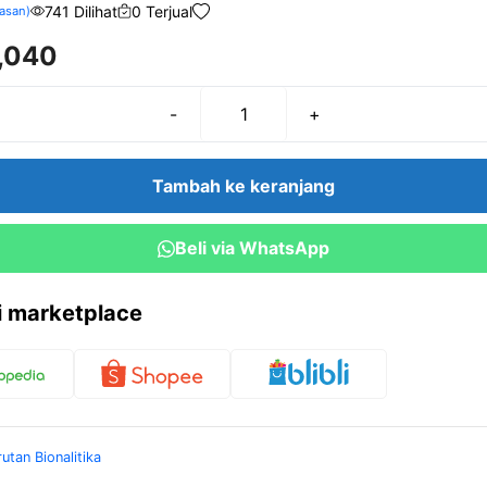
741 Dilihat
0 Terjual
asan)
,040
-
+
Kuantitas
Fouchet's
100cc
Tambah ke keranjang
Beli via WhatsApp
ri marketplace
rutan Bionalitika