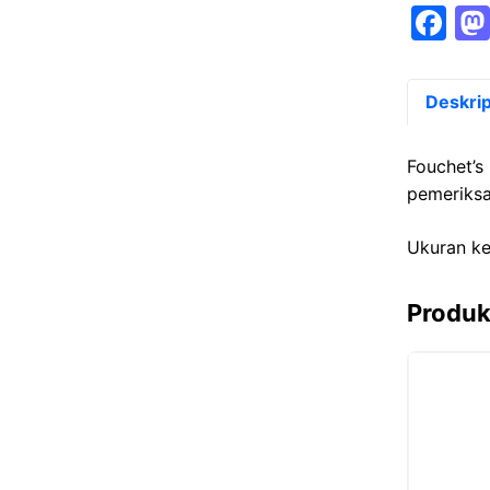
F
a
c
Deskrip
e
b
Fouchet’s
o
pemeriksa
o
Ukuran k
k
Produk