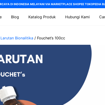
RCAYA DI INDONESIA MELAYANI VIA MARKETPLACE SHOPEE TOKOPEDIA BLI
e
Blog
Katalog Produk
Hubungi Kami
Car
/
Larutan Bionalitika
/ Fouchet’s 100cc