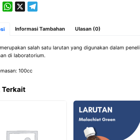
M
W
X
T
a
h
el
st
at
e
Informasi Tambahan
Ulasan (0)
si
o
s
gr
d
A
a
 merupakan salah satu larutan yang digunakan dalam peneli
o
p
m
an di laboratorium.
n
p
emasan: 100cc
 Terkait