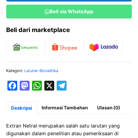
Beli via WhatsApp
Beli dari marketplace
Kategori:
Larutan Bionalitika
F
M
W
X
T
a
a
h
el
c
st
at
e
Informasi Tambahan
Ulasan (0)
Deskripsi
e
o
s
gr
b
d
A
a
Extran Netral merupakan salah satu larutan yang
o
o
p
m
digunakan dalam penelitian atau pemeriksaan di