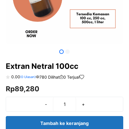
Extran Netral 100cc
0.00
780 Dilihat
0 Terjual
(
0
Ulasan)
0
Rp
89,280
o
u
t
o
f
-
+
Kuantitas
5
Extran
Netral
Tambah ke keranjang
100cc