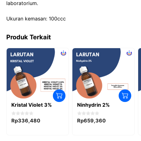
laboratorium.
o
n
p
k
Ukuran kemasan: 100ccc
Produk Terkait
Kristal Violet 3%
Ninhydrin 2%
0
0
Rp
336,480
Rp
659,360
o
o
u
u
t
t
o
o
f
f