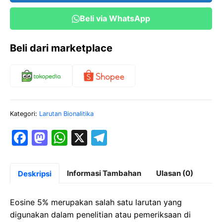
Beli via WhatsApp
Beli dari marketplace
Kategori:
Larutan Bionalitika
F
M
W
X
T
a
a
h
el
c
st
at
e
Informasi Tambahan
Ulasan (0)
Deskripsi
e
o
s
gr
b
d
A
a
Eosine 5% merupakan salah satu larutan yang
o
o
p
m
digunakan dalam penelitian atau pemeriksaan di