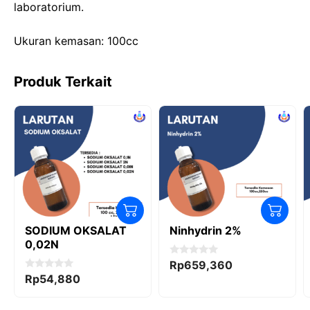
laboratorium.
o
n
p
k
Ukuran kemasan: 100cc
Produk Terkait
SODIUM OKSALAT
Ninhydrin 2%
0,02N
0
Rp
659,360
o
0
Rp
54,880
u
o
t
u
o
t
f