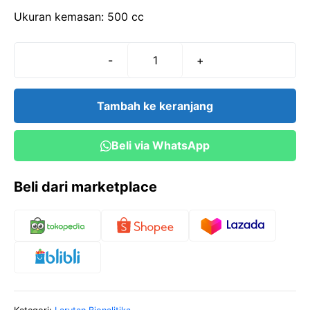
Ukuran kemasan: 500 cc
-
+
Kuantitas
Buffer
ACETAT
Tambah ke keranjang
pH
2,9-
Beli via WhatsApp
500
cc
Beli dari marketplace