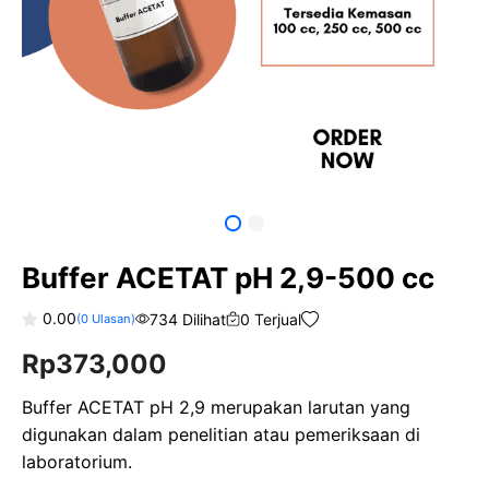
Buffer ACETAT pH 2,9-500 cc
0.00
734 Dilihat
0 Terjual
(
0
Ulasan)
0
Rp
373,000
o
u
t
o
Buffer ACETAT pH 2,9 merupakan larutan yang
f
digunakan dalam penelitian atau pemeriksaan di
5
laboratorium.