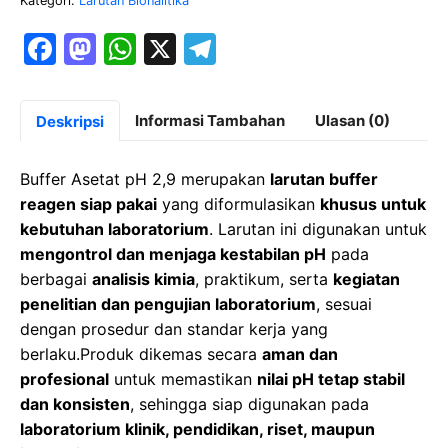
Kategori:
Larutan Bionalitika
F
M
W
X
T
a
a
h
el
c
st
at
e
Informasi Tambahan
Ulasan (0)
Deskripsi
e
o
s
gr
b
d
A
a
Buffer Asetat pH 2,9 merupakan
larutan buffer
o
o
p
m
reagen siap pakai
yang diformulasikan
khusus untuk
kebutuhan laboratorium
. Larutan ini digunakan untuk
o
n
p
mengontrol dan menjaga kestabilan pH
pada
k
berbagai
analisis kimia
, praktikum, serta
kegiatan
penelitian dan pengujian laboratorium
, sesuai
dengan prosedur dan standar kerja yang
berlaku.Produk dikemas secara
aman dan
profesional
untuk memastikan
nilai pH tetap stabil
dan konsisten
, sehingga siap digunakan pada
laboratorium klinik, pendidikan, riset, maupun