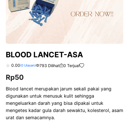
BLOOD LANCET-ASA
0.00
793 Dilihat
0 Terjual
(
0
Ulasan)
0
Rp
50
o
u
t
o
Blood lancet merupakan jarum sekali pakai yang
f
digunakan untuk menusuk kulit sehingga
5
mengeluarkan darah yang bisa dipakai untuk
mengetes kadar gula darah sewaktu, kolesterol, asam
urat dan semacamnya.