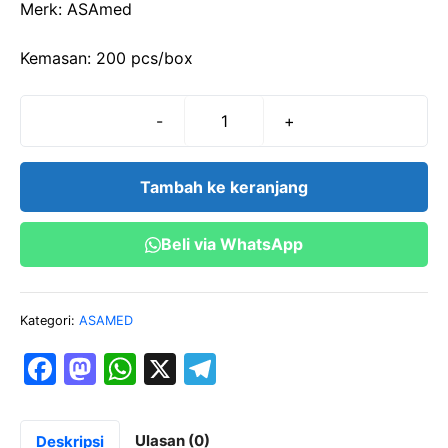
Merk: ASAmed
Kemasan: 200 pcs/box
-
+
Kuantitas
BLOOD
LANCET-
Tambah ke keranjang
ASA
Beli via WhatsApp
Kategori:
ASAMED
F
M
W
X
T
a
a
h
el
c
st
at
e
Ulasan (0)
Deskripsi