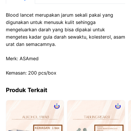
e
o
s
gr
b
d
A
a
Blood lancet merupakan jarum sekali pakai yang
o
o
p
m
digunakan untuk menusuk kulit sehingga
mengeluarkan darah yang bisa dipakai untuk
o
n
p
mengetes kadar gula darah sewaktu, kolesterol, asam
k
urat dan semacamnya.
Merk: ASAmed
Kemasan: 200 pcs/box
Produk Terkait