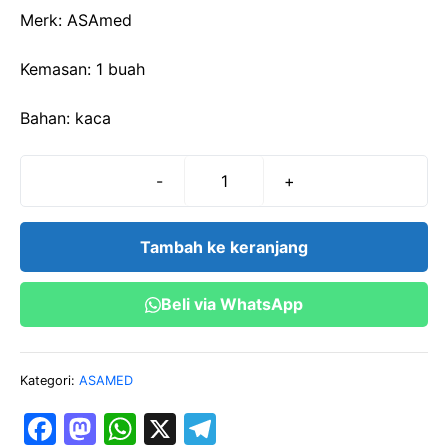
Merk: ASAmed
Kemasan: 1 buah
Bahan: kaca
-
+
Kuantitas
TABUNG
HEMATOKRIT
Tambah ke keranjang
WESTERGREN/BBS-
ASA
Beli via WhatsApp
Kategori:
ASAMED
F
M
W
X
T