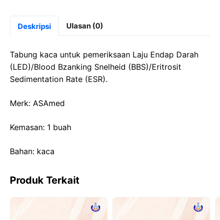
a
a
h
el
c
st
at
e
Ulasan (0)
Deskripsi
e
o
s
gr
b
d
A
a
Tabung kaca untuk pemeriksaan Laju Endap Darah
o
o
p
m
(LED)/Blood Bzanking Snelheid (BBS)/Eritrosit
Sedimentation Rate (ESR).
o
n
p
k
Merk: ASAmed
Kemasan: 1 buah
Bahan: kaca
Produk Terkait