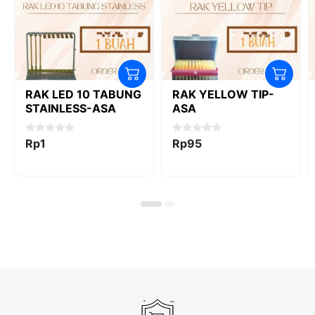
RAK LED 10 TABUNG
RAK YELLOW TIP-
STAINLESS-ASA
ASA
0
0
Rp
1
Rp
95
o
o
u
u
t
t
o
o
f
f
5
5