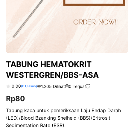
TABUNG HEMATOKRIT
WESTERGREN/BBS-ASA
0.00
1.205 Dilihat
0 Terjual
(
0
Ulasan)
0
Rp
80
o
u
t
o
Tabung kaca untuk pemeriksaan Laju Endap Darah
f
(LED)/Blood Bzanking Snelheid (BBS)/Eritrosit
5
Sedimentation Rate (ESR).