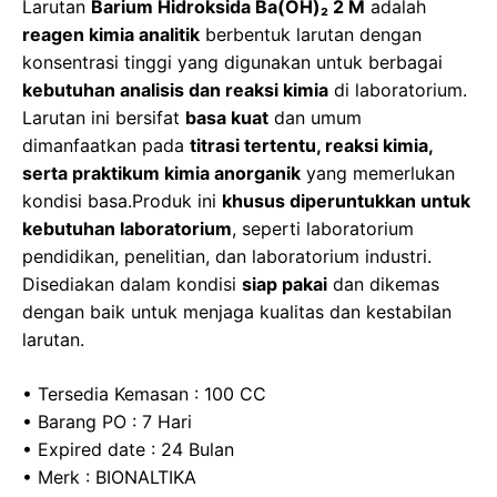
b
d
A
a
Larutan
Barium Hidroksida Ba(OH)₂ 2 M
adalah
o
o
p
m
reagen kimia analitik
berbentuk larutan dengan
konsentrasi tinggi yang digunakan untuk berbagai
o
n
p
kebutuhan analisis dan reaksi kimia
di laboratorium.
k
Larutan ini bersifat
basa kuat
dan umum
dimanfaatkan pada
titrasi tertentu, reaksi kimia,
serta praktikum kimia anorganik
yang memerlukan
kondisi basa.Produk ini
khusus diperuntukkan untuk
kebutuhan laboratorium
, seperti laboratorium
pendidikan, penelitian, dan laboratorium industri.
Disediakan dalam kondisi
siap pakai
dan dikemas
dengan baik untuk menjaga kualitas dan kestabilan
larutan.
• Tersedia Kemasan : 100 CC
• Barang PO : 7 Hari
• Expired date : 24 Bulan
• Merk : BIONALTIKA