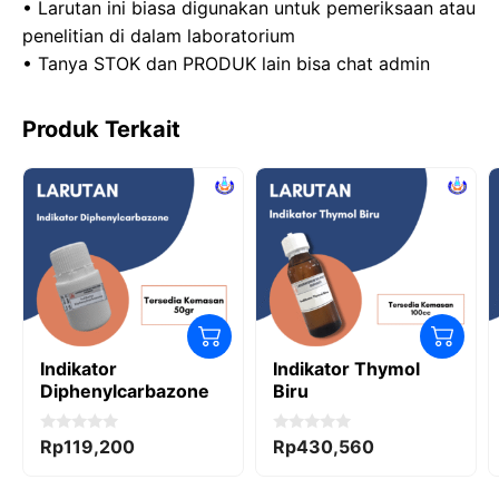
• Larutan ini biasa digunakan untuk pemeriksaan atau
penelitian di dalam laboratorium
• Tanya STOK dan PRODUK lain bisa chat admin
Produk Terkait
Indikator
Indikator Thymol
Diphenylcarbazone
Biru
0
0
Rp
119,200
Rp
430,560
o
o
u
u
t
t