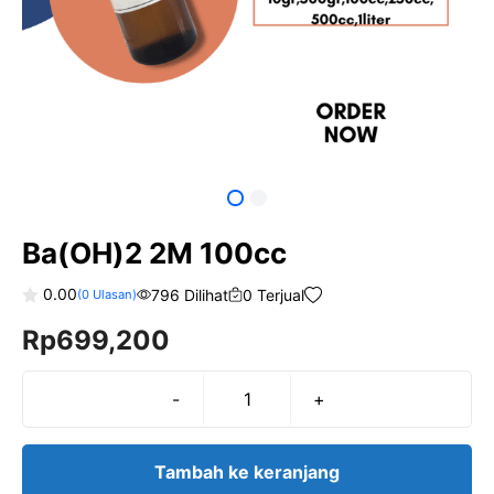
Ba(OH)2 2M 100cc
0.00
796 Dilihat
0 Terjual
(
0
Ulasan)
0
Rp
699,200
o
u
t
o
f
-
+
Kuantitas
5
Ba(OH)2
2M
Tambah ke keranjang
100cc