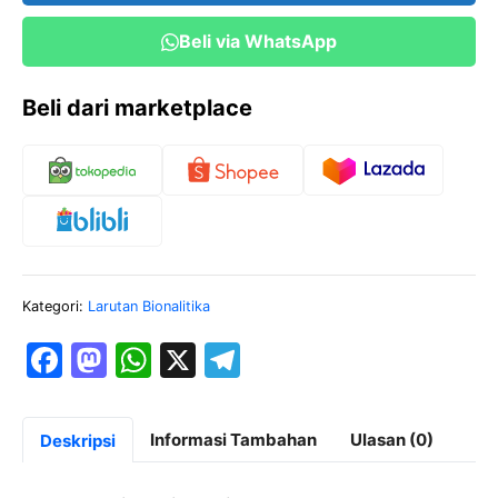
Beli via WhatsApp
Beli dari marketplace
Kategori:
Larutan Bionalitika
F
M
W
X
T
a
a
h
el
c
st
at
e
Informasi Tambahan
Ulasan (0)
Deskripsi
e
o
s
gr