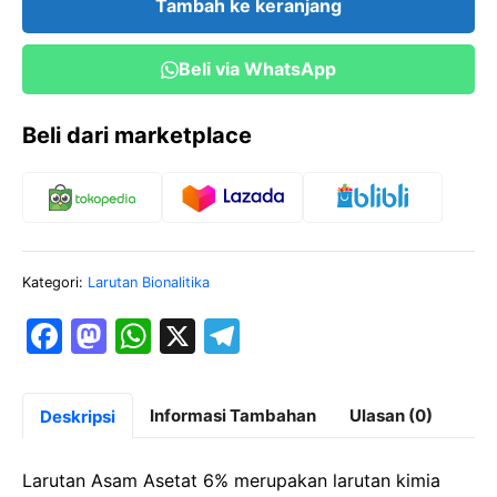
Tambah ke keranjang
6%
500
Beli via WhatsApp
ml
Beli dari marketplace
Kategori:
Larutan Bionalitika
F
M
W
X
T
a
a
h
el
c
st
at
e
Informasi Tambahan
Ulasan (0)
Deskripsi
e
o
s
gr
b
d
A
a
Larutan Asam Asetat 6% merupakan larutan kimia