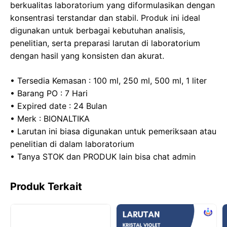
o
o
p
m
berkualitas laboratorium yang diformulasikan dengan
konsentrasi terstandar dan stabil. Produk ini ideal
o
n
p
digunakan untuk berbagai kebutuhan analisis,
k
penelitian, serta preparasi larutan di laboratorium
dengan hasil yang konsisten dan akurat.
• Tersedia Kemasan : 100 ml, 250 ml, 500 ml, 1 liter
• Barang PO : 7 Hari
• Expired date : 24 Bulan
• Merk : BIONALTIKA
• Larutan ini biasa digunakan untuk pemeriksaan atau
penelitian di dalam laboratorium
• Tanya STOK dan PRODUK lain bisa chat admin
Produk Terkait