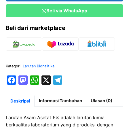
1
Beli via WhatsApp
Liter
Beli dari marketplace
Kategori:
Larutan Bionalitika
F
M
W
X
T
a
a
h
el
c
st
at
e
Informasi Tambahan
Ulasan (0)
Deskripsi
e
o
s
gr
b
d
A
a
Larutan Asam Asetat 6% adalah larutan kimia
o
o
p
m
berkualitas laboratorium yang diproduksi dengan