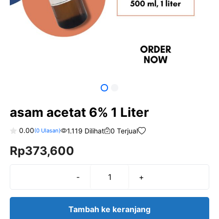
asam acetat 6% 1 Liter
0.00
1.119 Dilihat
0 Terjual
(
0
Ulasan)
0
Rp
373,600
o
u
t
o
f
-
+
Kuantitas
5
asam
acetat
Tambah ke keranjang
6%