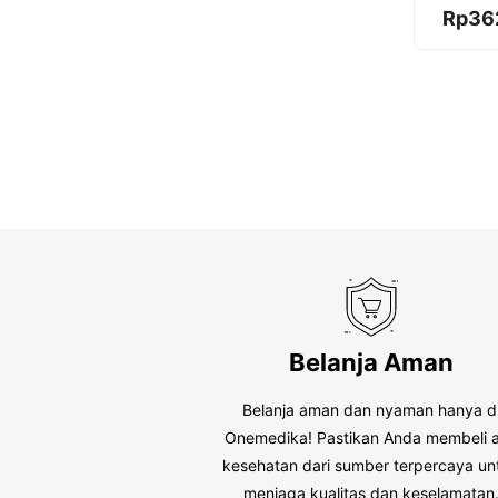
0
Rp
36
o
u
t
o
f
5
Belanja Aman
Belanja aman dan nyaman hanya d
Onemedika! Pastikan Anda membeli a
kesehatan dari sumber terpercaya un
menjaga kualitas dan keselamatan