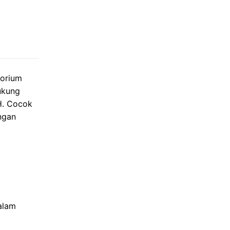
torium
ukung
H. Cocok
ngan
dalam