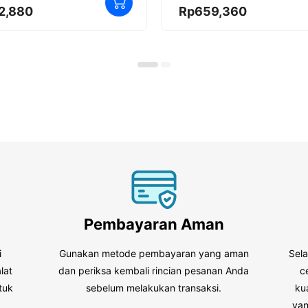
0
2,880
Rp
659,360
o
u
t
o
f
5
Pembayaran Aman
i
Gunakan metode pembayaran yang aman
Sel
lat
dan periksa kembali rincian pesanan Anda
c
tuk
sebelum melakukan transaksi.
ku
.
yan