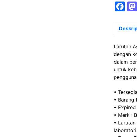
F
a
c
Deskrip
e
b
Larutan A
o
dengan ko
dalam ber
o
untuk keb
k
penggunaa
• Tersedia
• Barang 
• Expired
• Merk : 
• Larutan
laborator