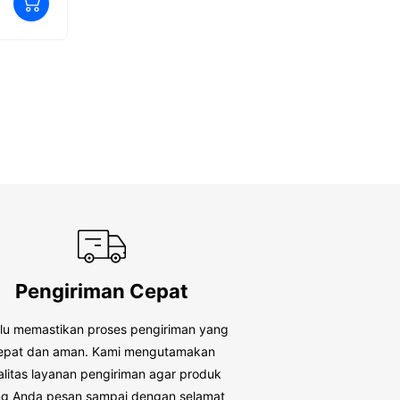
0
0
Rp
336,480
R
o
o
u
u
t
t
o
o
f
f
5
5
Pengiriman Cepat
alu memastikan proses pengiriman yang
epat dan aman. Kami mengutamakan
alitas layanan pengiriman agar produk
g Anda pesan sampai dengan selamat