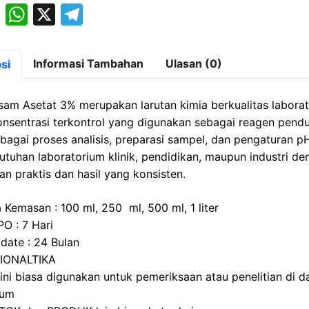
M
W
X
T
a
h
el
st
at
e
Informasi Tambahan
Ulasan (0)
si
o
s
gr
d
A
a
sam Asetat 3% merupakan larutan kimia berkualitas labora
o
p
m
nsentrasi terkontrol yang digunakan sebagai reagen pend
bagai proses analisis, preparasi sampel, dan pengaturan p
n
p
utuhan laboratorium klinik, pendidikan, maupun industri de
n praktis dan hasil yang konsisten.
 Kemasan : 100 ml, 250 ml, 500 ml, 1 liter
PO : 7 Hari
 date : 24 Bulan
BIONALTIKA
 ini biasa digunakan untuk pemeriksaan atau penelitian di 
ium