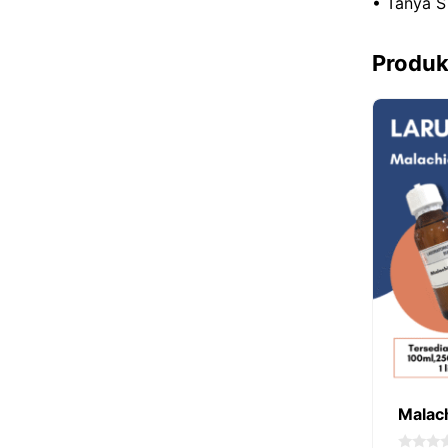
• Tanya S
Produk
Malac