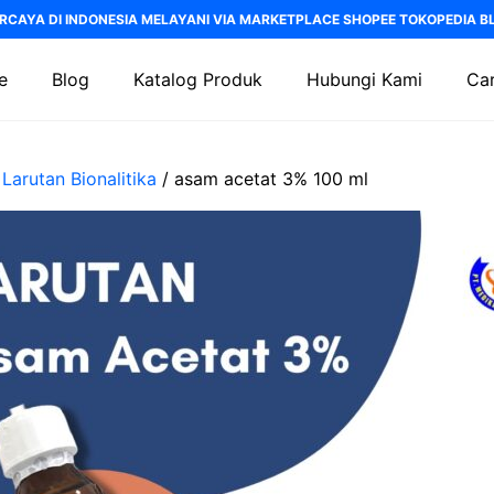
RCAYA DI INDONESIA MELAYANI VIA MARKETPLACE SHOPEE TOKOPEDIA BLI
e
Blog
Katalog Produk
Hubungi Kami
Car
/
Larutan Bionalitika
/ asam acetat 3% 100 ml