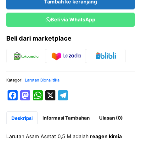
Tambah ke keranjang
0,5M
500
Beli via WhatsApp
ml
Beli dari marketplace
Kategori:
Larutan Bionalitika
F
M
W
X
T
a
a
h
el
c
st
at
e
Informasi Tambahan
Ulasan (0)
Deskripsi
e
o
s
gr
b
d
A
a
Larutan Asam Asetat 0,5 M adalah
reagen kimia