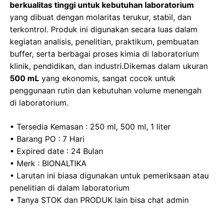
o
o
p
m
berkualitas tinggi untuk kebutuhan laboratorium
yang dibuat dengan molaritas terukur, stabil, dan
o
n
p
terkontrol. Produk ini digunakan secara luas dalam
k
kegiatan analisis, penelitian, praktikum, pembuatan
buffer, serta berbagai proses kimia di laboratorium
klinik, pendidikan, dan industri.Dikemas dalam ukuran
500 mL
yang ekonomis, sangat cocok untuk
penggunaan rutin dan kebutuhan volume menengah
di laboratorium.
• Tersedia Kemasan : 250 ml, 500 ml, 1 liter
• Barang PO : 7 Hari
• Expired date : 24 Bulan
• Merk : BIONALTIKA
• Larutan ini biasa digunakan untuk pemeriksaan atau
penelitian di dalam laboratorium
• Tanya STOK dan PRODUK lain bisa chat admin