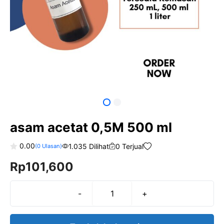
asam acetat 0,5M 500 ml
0.00
1.035 Dilihat
0 Terjual
(
0
Ulasan)
0
Rp
101,600
o
u
t
o
f
-
+
Kuantitas
5
asam
acetat