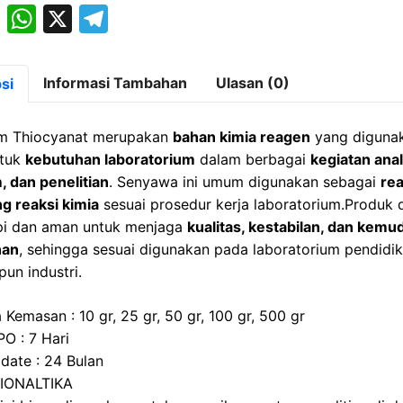
M
W
X
T
a
h
el
st
at
e
Informasi Tambahan
Ulasan (0)
si
o
s
gr
d
A
a
 Thiocyanat merupakan
bahan kimia reagen
yang diguna
o
p
m
ntuk
kebutuhan laboratorium
dalam berbagai
kegiatan anal
, dan penelitian
. Senyawa ini umum digunakan sebagai
re
n
p
g reaksi kimia
sesuai prosedur kerja laboratorium.Produk
pi dan aman untuk menjaga
kualitas, kestabilan, dan kem
nan
, sehingga sesuai digunakan pada laboratorium pendidika
pun industri.
 Kemasan : 10 gr, 25 gr, 50 gr, 100 gr, 500 gr
PO : 7 Hari
 date : 24 Bulan
BIONALTIKA