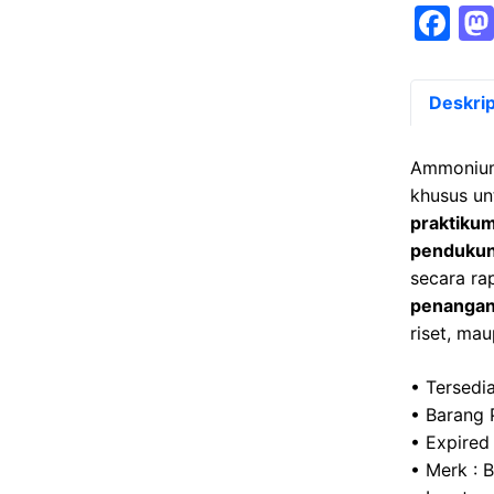
F
a
c
Deskrip
e
b
Ammonium
o
khusus u
praktikum
o
pendukun
k
secara ra
penanga
riset, mau
• Tersedia
• Barang 
• Expired
• Merk : 