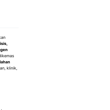
kan
isis,
agen
 dikemas
udahan
n, klinik,