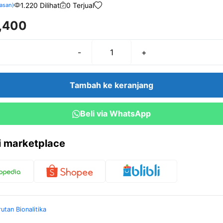
1.220 Dilihat
0 Terjual
asan)
,400
-
+
Kuantitas
Ammonium
Thiocyanat
Tambah ke keranjang
50
gr
Beli via WhatsApp
ri marketplace
rutan Bionalitika