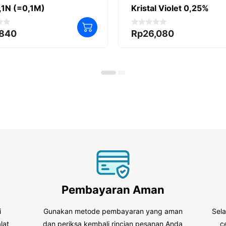
,1N (=0,1M)
Kristal Violet 0,25%
0
,840
Rp
26,080
o
u
t
o
f
5
Pembayaran Aman
i
Gunakan metode pembayaran yang aman
Sel
lat
dan periksa kembali rincian pesanan Anda
c