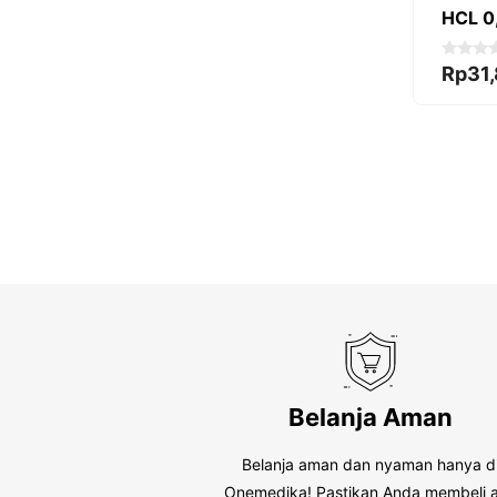
HCL 0
0
Rp
31
o
u
t
o
f
5
Belanja Aman
Belanja aman dan nyaman hanya d
Onemedika! Pastikan Anda membeli a