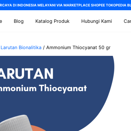
RCAYA DI INDONESIA MELAYANI VIA MARKETPLACE SHOPEE TOKOPEDIA BLI
e
Blog
Katalog Produk
Hubungi Kami
Car
/
Larutan Bionalitika
/ Ammonium Thiocyanat 50 gr