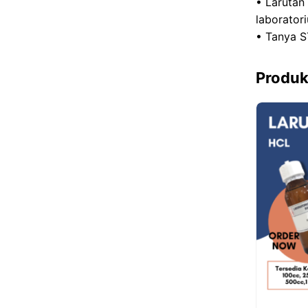
• Larutan
laborator
• Tanya S
Produk