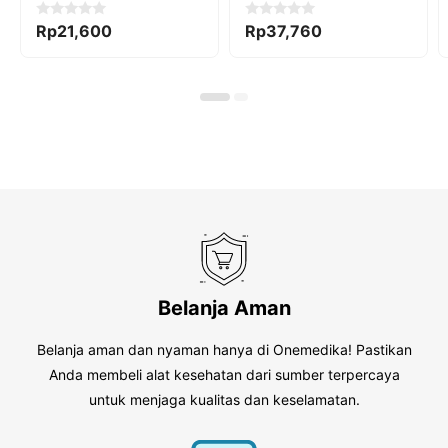
0
0
Rp
21,600
Rp
37,760
o
o
u
u
t
t
o
o
f
f
5
5
Belanja Aman
Belanja aman dan nyaman hanya di Onemedika! Pastikan
Anda membeli alat kesehatan dari sumber terpercaya
untuk menjaga kualitas dan keselamatan.