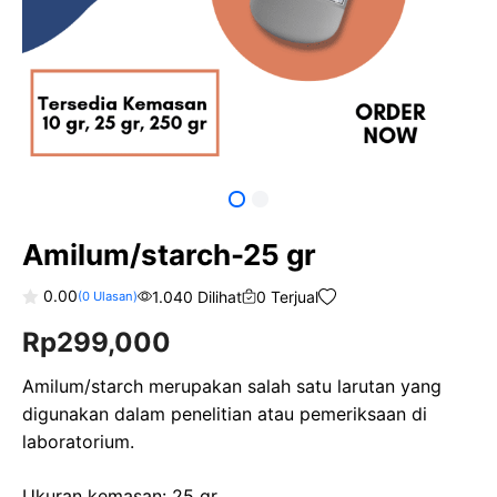
Amilum/starch-25 gr
0.00
1.040 Dilihat
0 Terjual
(
0
Ulasan)
0
Rp
299,000
o
u
t
o
Amilum/starch merupakan salah satu larutan yang
f
digunakan dalam penelitian atau pemeriksaan di
5
laboratorium.
Ukuran kemasan: 25 gr