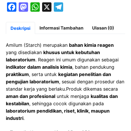
F
M
W
X
T
a
a
h
el
c
st
at
e
Informasi Tambahan
Ulasan (0)
Deskripsi
e
o
s
gr
b
d
A
a
Amilum (Starch) merupakan
bahan kimia reagen
o
o
p
m
yang disediakan
khusus untuk kebutuhan
laboratorium
. Reagen ini umum digunakan sebagai
o
n
p
indikator dalam analisis kimia
, bahan pendukung
k
praktikum
, serta untuk
kegiatan penelitian dan
pengujian laboratorium
, sesuai dengan prosedur dan
standar kerja yang berlaku.Produk dikemas secara
aman dan profesional
untuk menjaga
kualitas dan
kestabilan
, sehingga cocok digunakan pada
laboratorium pendidikan, riset, klinik, maupun
industri
.