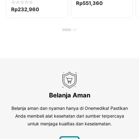
0
Rp
551,360
o
0
Rp
232,960
u
o
t
u
o
t
f
o
5
f
5
Belanja Aman
Belanja aman dan nyaman hanya di Onemedika! Pastikan
Anda membeli alat kesehatan dari sumber terpercaya
untuk menjaga kualitas dan keselamatan.