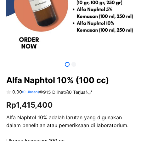
Alfa Naphtol 10% (100 cc)
0.00
915 Dilihat
0 Terjual
(
0
Ulasan)
0
Rp
1,415,400
o
u
t
o
Alfa Naphtol 10% adalah larutan yang digunakan
f
dalam penelitian atau pemeriksaan di laboratorium.
5
Ukuran kemasan: 100 cc