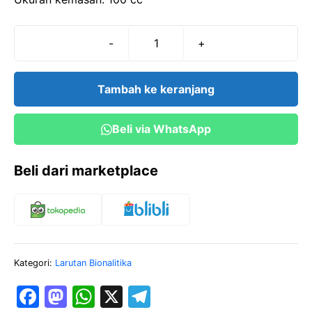
-
+
Kuantitas
Alfa
Naphtol
Tambah ke keranjang
10%
(100
Beli via WhatsApp
cc)
Beli dari marketplace
Kategori:
Larutan Bionalitika
F
M
W
X
T