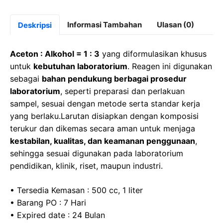
a
a
h
el
c
st
at
e
Informasi Tambahan
Ulasan (0)
Deskripsi
e
o
s
gr
b
d
A
a
Aceton : Alkohol = 1 : 3
yang diformulasikan khusus
o
o
p
m
untuk
kebutuhan laboratorium
. Reagen ini digunakan
sebagai
bahan pendukung berbagai prosedur
o
n
p
laboratorium
, seperti preparasi dan perlakuan
k
sampel, sesuai dengan metode serta standar kerja
yang berlaku.Larutan disiapkan dengan komposisi
terukur dan dikemas secara aman untuk menjaga
kestabilan, kualitas, dan keamanan penggunaan
,
sehingga sesuai digunakan pada laboratorium
pendidikan, klinik, riset, maupun industri.
• Tersedia Kemasan : 500 cc, 1 liter
• Barang PO : 7 Hari
• Expired date : 24 Bulan