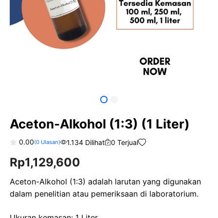
Aceton-Alkohol (1:3) (1 Liter)
0.00
1.134 Dilihat
0 Terjual
(
0
Ulasan)
0
Rp
1,129,600
o
u
t
o
Aceton-Alkohol (1:3) adalah larutan yang digunakan
f
dalam penelitian atau pemeriksaan di laboratorium.
5
Ukuran kemasan: 1 Liter