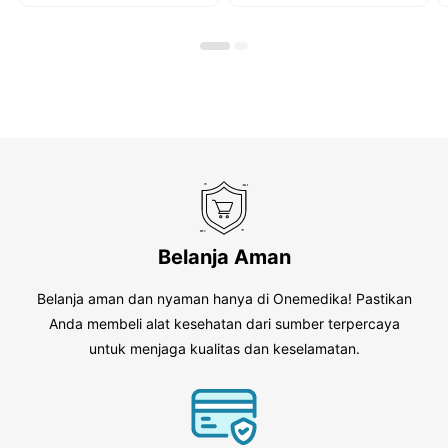
u
o
t
f
o
5
f
5
Belanja Aman
Belanja aman dan nyaman hanya di Onemedika! Pastikan
Anda membeli alat kesehatan dari sumber terpercaya
untuk menjaga kualitas dan keselamatan.