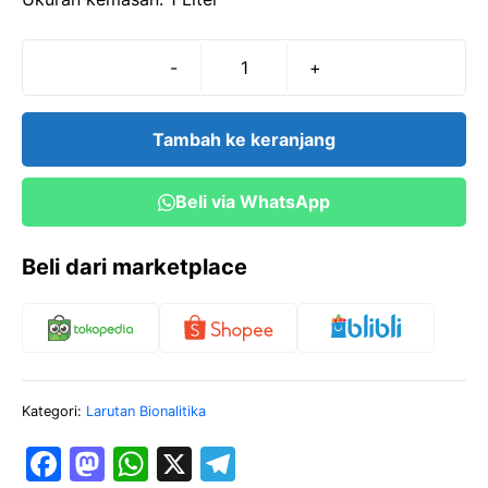
-
+
Kuantitas
Aceton-
Alkohol
Tambah ke keranjang
(1:3)
(1
Beli via WhatsApp
Liter)
Beli dari marketplace
Kategori:
Larutan Bionalitika
F
M
W
X
T