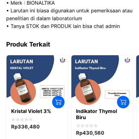
• Merk : BIONALTIKA
• Larutan ini biasa digunakan untuk pemeriksaan atau
penelitian di dalam laboratorium
• Tanya STOK dan PRODUK lain bisa chat admin
Produk Terkait
Kristal Violet 3%
Indikator Thymol
Biru
0
Rp
336,480
o
0
Rp
430,560
u
o
t