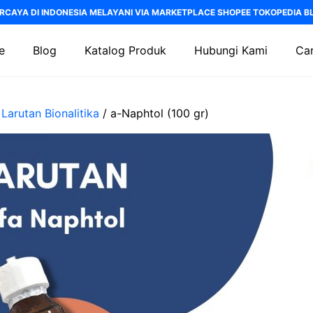
RCAYA DI INDONESIA MELAYANI VIA MARKETPLACE SHOPEE TOKOPEDIA BLI
e
Blog
Katalog Produk
Hubungi Kami
Car
/
Larutan Bionalitika
/ a-Naphtol (100 gr)