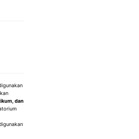
digunakan
tkan
tikum, dan
atorium
 digunakan