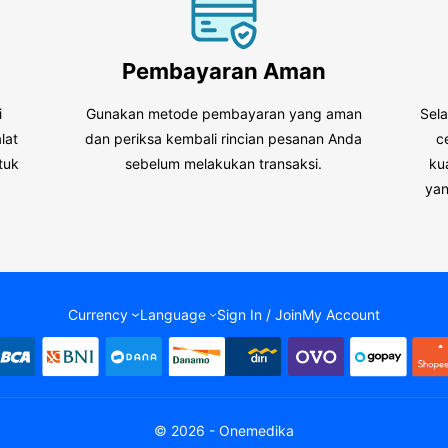
Pembayaran Aman
i
Gunakan metode pembayaran yang aman
Sel
lat
dan periksa kembali rincian pesanan Anda
c
tuk
sebelum melakukan transaksi.
ku
.
yan
Currency
Language
Sign In / Join
My Account
© 2026 - Onemedika