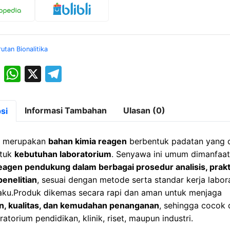
rutan Bionalitika
M
W
X
T
a
h
el
st
at
e
Informasi Tambahan
Ulasan (0)
si
o
s
gr
d
A
a
l merupakan
bahan kimia reagen
berbentuk padatan yang 
o
p
m
ntuk
kebutuhan laboratorium
. Senyawa ini umum dimanfaa
eagen pendukung dalam berbagai prosedur analisis, prak
n
p
penelitian
, sesuai dengan metode serta standar kerja labor
aku.Produk dikemas secara rapi dan aman untuk menjaga
n, kualitas, dan kemudahan penanganan
, sehingga cocok
atorium pendidikan, klinik, riset, maupun industri.