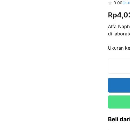
0.00
(
0
Ul
0
Rp
4,0
o
u
t
o
Alfa Naph
f
di laborat
5
Ukuran ke
Beli da