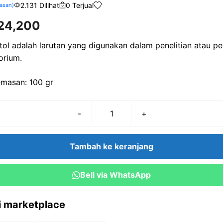
2.131 Dilihat
0 Terjual
asan)
24,200
tol adalah larutan yang digunakan dalam penelitian atau p
orium.
masan: 100 gr
-
+
Kuantitas
a-
Naphtol
Tambah ke keranjang
(100
gr)
Beli via WhatsApp
ri marketplace