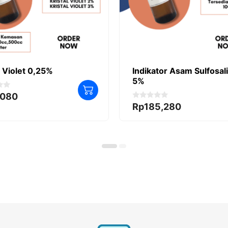
l Violet 0,25%
Indikator Asam Sulfosali
5%
,080
0
Rp
185,280
o
u
t
o
f
5