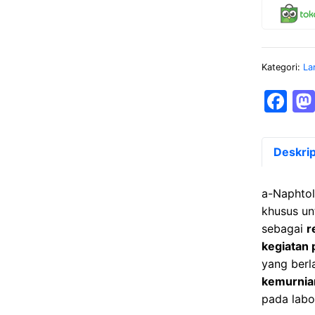
Kategori:
La
F
a
c
Deskrip
e
b
a-Naphto
o
khusus u
sebagai
r
o
kegiatan 
k
yang berl
kemurnia
pada labor