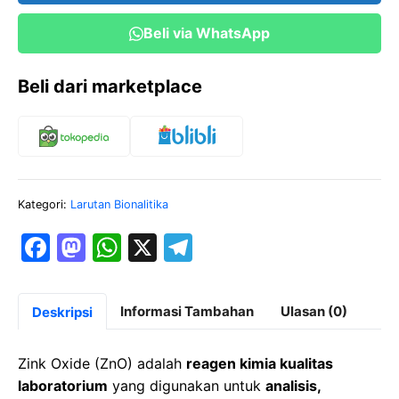
Beli via WhatsApp
Beli dari marketplace
Kategori:
Larutan Bionalitika
F
M
W
X
T
a
a
h
el
c
st
at
e
Informasi Tambahan
Ulasan (0)
Deskripsi
e
o
s
gr
b
d
A
a
Zink Oxide (ZnO) adalah
reagen kimia kualitas
o
o
p
m
laboratorium
yang digunakan untuk
analisis,