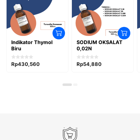
Indikator Thymol
SODIUM OKSALAT
Biru
0,02N
0
0
Rp
430,560
Rp
54,880
o
o
u
u
t
t
o
o
f
f
5
5