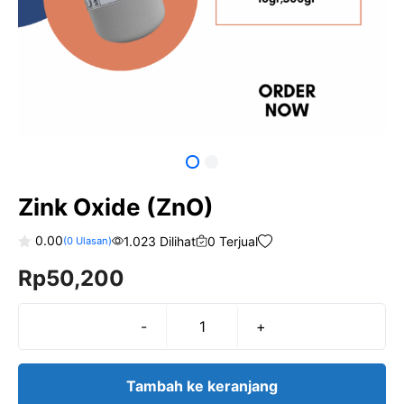
Zink Oxide (ZnO)
0.00
1.023 Dilihat
0 Terjual
(
0
Ulasan)
0
Rp
50,200
o
u
t
o
f
-
+
Kuantitas
5
Zink
Oxide
Tambah ke keranjang
(ZnO)