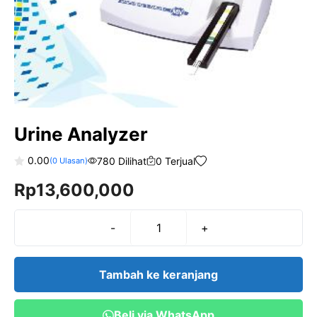
Urine Analyzer
0.00
780 Dilihat
0 Terjual
(
0
Ulasan)
0
Rp
13,600,000
o
u
t
o
f
-
+
Kuantitas
5
Urine
Analyzer
Tambah ke keranjang
Beli via WhatsApp