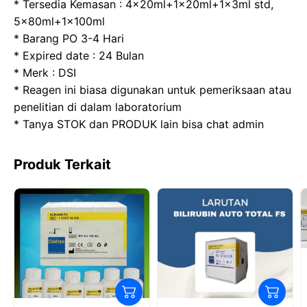
b
d
A
a
* Tersedia Kemasan : 4x20ml+1x20ml+1x3ml std,
o
o
p
m
5x80ml+1x100ml
* Barang PO 3-4 Hari
o
n
p
* Expired date : 24 Bulan
k
* Merk : DSI
* Reagen ini biasa digunakan untuk pemeriksaan atau
penelitian di dalam laboratorium
* Tanya STOK dan PRODUK lain bisa chat admin
Produk Terkait