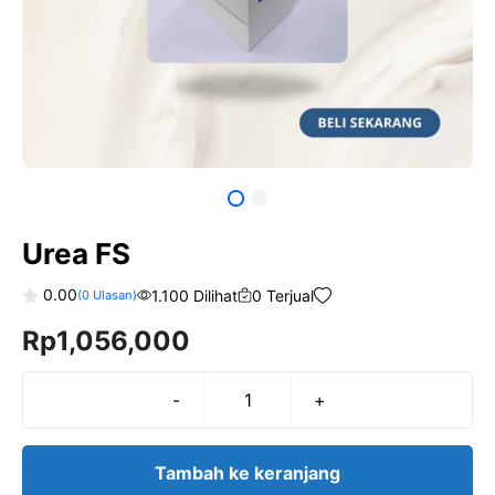
Urea FS
0.00
1.100 Dilihat
0 Terjual
(
0
Ulasan)
0
Rp
1,056,000
o
u
t
o
f
-
+
Kuantitas
5
Urea
FS
Tambah ke keranjang