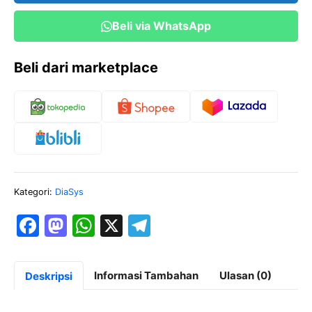
Beli via WhatsApp
Beli dari marketplace
Kategori:
DiaSys
F
M
W
X
T
a
a
h
el
c
st
at
e
Informasi Tambahan
Ulasan (0)
Deskripsi
e
o
s
gr