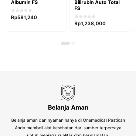
Albumin FS
Bilirubin Auto Total
FS
0
Rp
581,240
o
0
Rp
1,238,000
u
o
t
u
o
t
f
o
5
f
5
Belanja Aman
Belanja aman dan nyaman hanya di Onemedika! Pastikan
Anda membeli alat kesehatan dari sumber terpercaya
untuk menjaga kualitas dan keselamatan.