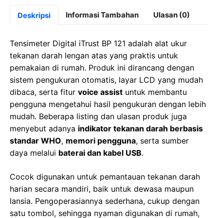
c
st
at
e
Informasi Tambahan
Ulasan (0)
Deskripsi
e
o
s
gr
b
d
A
a
Tensimeter Digital iTrust BP 121 adalah alat ukur
o
o
p
m
tekanan darah lengan atas yang praktis untuk
pemakaian di rumah. Produk ini dirancang dengan
o
n
p
sistem pengukuran otomatis, layar LCD yang mudah
k
dibaca, serta fitur
voice assist
untuk membantu
pengguna mengetahui hasil pengukuran dengan lebih
mudah. Beberapa listing dan ulasan produk juga
menyebut adanya
indikator tekanan darah berbasis
standar WHO
,
memori pengguna
, serta sumber
daya melalui
baterai dan kabel USB
.
Cocok digunakan untuk pemantauan tekanan darah
harian secara mandiri, baik untuk dewasa maupun
lansia. Pengoperasiannya sederhana, cukup dengan
satu tombol, sehingga nyaman digunakan di rumah,