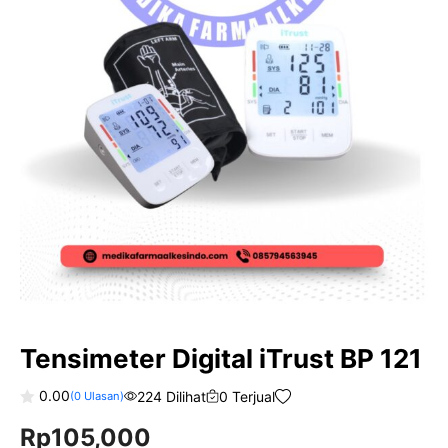
Tensimeter Digital iTrust BP 121
0.00
224 Dilihat
0 Terjual
(
0
Ulasan)
0
Rp
105,000
o
u