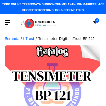
Langsung
TOKO ONLINE TERPERCAYA DI INDONESIA MELAYANI VIA MARKETPLACE
ke
SHOPEE TOKOPEDIA BLIBLI & OFFLINE TOKO
isi
0
Beranda
/
I Trust
/ Tensimeter Digital iTrust BP 121