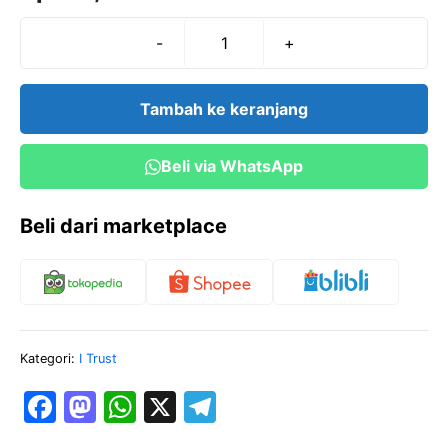
t
o
f
-
+
Kuantitas
5
Tensimeter
Digital
Tambah ke keranjang
iTrust
BP
Beli via WhatsApp
121
Beli dari marketplace
Kategori:
I Trust
F
M
W
X
T
a
a
h
el