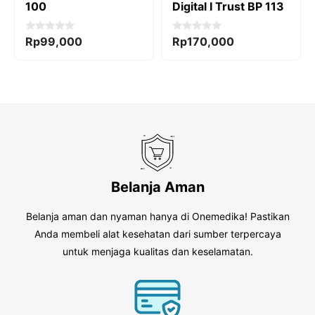
100
Digital I Trust BP 113
0
0
Rp
99,000
Rp
170,000
o
o
u
u
t
t
o
o
f
f
5
5
Belanja Aman
Belanja aman dan nyaman hanya di Onemedika! Pastikan
Anda membeli alat kesehatan dari sumber terpercaya
untuk menjaga kualitas dan keselamatan.