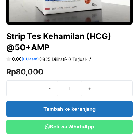
Strip Tes Kehamilan (HCG)
@50+AMP
0.00
825 Dilihat
0 Terjual
(
0
Ulasan)
0
Rp
80,000
o
u
t
o
f
-
+
Kuantitas
5
Strip
Tes
Tambah ke keranjang
Kehamilan
(HCG)
Beli via WhatsApp
@50+AMP