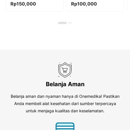
0
0
Rp
150,000
Rp
100,000
o
o
u
u
t
t
o
o
f
f
5
5
Belanja Aman
Belanja aman dan nyaman hanya di Onemedika! Pastikan
Anda membeli alat kesehatan dari sumber terpercaya
untuk menjaga kualitas dan keselamatan.