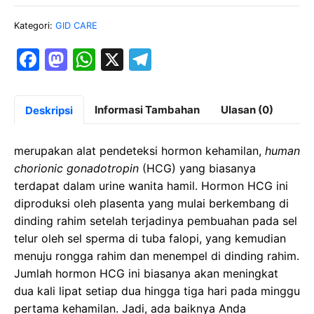
Kategori:
GID CARE
F
M
W
X
T
a
a
h
el
c
st
at
e
Informasi Tambahan
Ulasan (0)
Deskripsi
e
o
s
gr
b
d
A
a
merupakan alat pendeteksi hormon kehamilan,
human
o
o
p
m
chorionic gonadotropin
(HCG) yang biasanya
terdapat dalam urine wanita hamil. Hormon HCG ini
o
n
p
diproduksi oleh plasenta yang mulai berkembang di
k
dinding rahim setelah terjadinya pembuahan pada sel
telur oleh sel sperma di tuba falopi, yang kemudian
menuju rongga rahim dan menempel di dinding rahim.
Jumlah hormon HCG ini biasanya akan meningkat
dua kali lipat setiap dua hingga tiga hari pada minggu
pertama kehamilan. Jadi, ada baiknya Anda