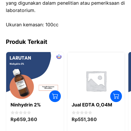
o
o
p
m
yang digunakan dalam penelitian atau pemeriksaan di
laboratorium.
o
n
p
k
Ukuran kemasan: 100cc
Produk Terkait
Ninhydrin 2%
Jual EDTA O,O4M
0
0
Rp
659,360
Rp
551,360
o
o
u
u
t
t