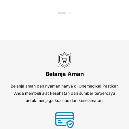
o
o
f
f
5
5
Belanja Aman
Belanja aman dan nyaman hanya di Onemedika! Pastikan
Anda membeli alat kesehatan dari sumber terpercaya
untuk menjaga kualitas dan keselamatan.