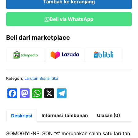
Tambah ke keranjang
"A"
Beli via WhatsApp
Beli dari marketplace
Kategori:
Larutan Bionalitika
F
M
W
X
T
a
a
h
el
c
st
at
e
Informasi Tambahan
Ulasan (0)
Deskripsi
e
o
s
gr
b
d
A
a
SOMOGIYI-NELSON “A” merupakan salah satu larutan