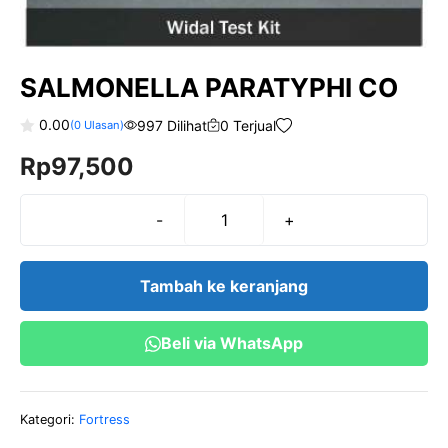
SALMONELLA PARATYPHI CO
0.00
997 Dilihat
0 Terjual
(
0
Ulasan)
0
Rp
97,500
o
u
t
o
f
-
+
Kuantitas
5
SALMONELLA
PARATYPHI
Tambah ke keranjang
CO
Beli via WhatsApp
Kategori:
Fortress