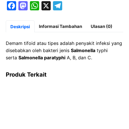
F
M
W
X
T
a
a
h
el
c
st
at
e
Informasi Tambahan
Ulasan (0)
Deskripsi
e
o
s
gr
b
d
A
a
Demam tifoid atau tipes adalah penyakit infeksi yang
o
o
p
m
disebabkan oleh bakteri jenis
Salmonella
typhi
serta
Salmonella paratyphi
A, B, dan C.
o
n
p
k
Produk Terkait