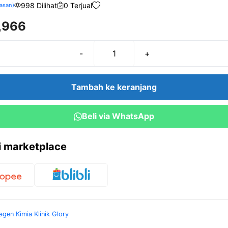
998 Dilihat
0 Terjual
asan)
,966
-
+
Kuantitas
Salmonella
Paratyphi
Tambah ke keranjang
BH
5
Beli via WhatsApp
ml
Glory
ri marketplace
agen Kimia Klinik Glory