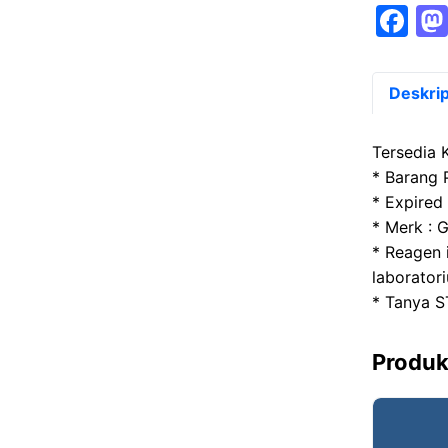
F
a
c
Deskrip
e
b
Tersedia 
o
* Barang 
* Expired 
o
* Merk :
k
* Reagen 
laborator
* Tanya S
Produk