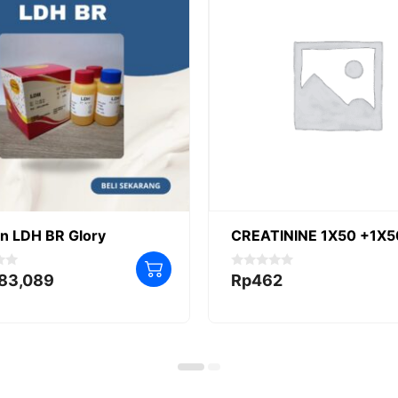
n LDH BR Glory
CREATININE 1X50 +1X5
0
283,089
Rp
462
o
u
t
o
f
5