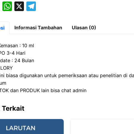
M
W
X
T
a
h
el
st
at
e
Informasi Tambahan
Ulasan (0)
si
o
s
gr
d
A
a
Kemasan : 10 ml
o
p
m
PO 3-4 Hari
date : 24 Bulan
n
p
 GLORY
ini biasa digunakan untuk pemeriksaan atau penelitian di d
ium
TOK dan PRODUK lain bisa chat admin
 Terkait