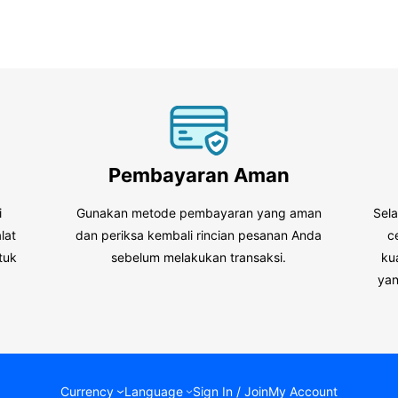
Pembayaran Aman
i
Gunakan metode pembayaran yang aman
Sel
lat
dan periksa kembali rincian pesanan Anda
c
tuk
sebelum melakukan transaksi.
ku
.
yan
Currency
Language
Sign In / Join
My Account