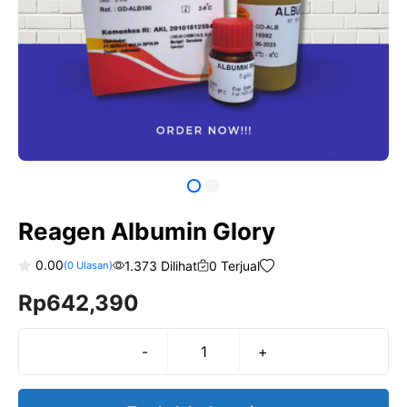
Reagen Albumin Glory
0.00
1.373 Dilihat
0 Terjual
(
0
Ulasan)
0
Rp
642,390
o
u
t
o
f
-
+
Kuantitas
5
Reagen
Albumin