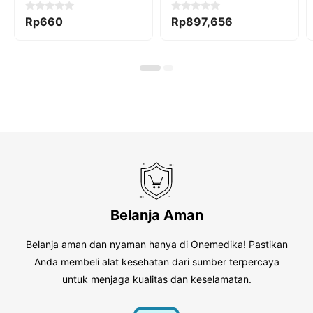
0
0
Rp
660
Rp
897,656
o
o
u
u
t
t
o
o
f
f
5
5
Belanja Aman
Belanja aman dan nyaman hanya di Onemedika! Pastikan
Anda membeli alat kesehatan dari sumber terpercaya
untuk menjaga kualitas dan keselamatan.