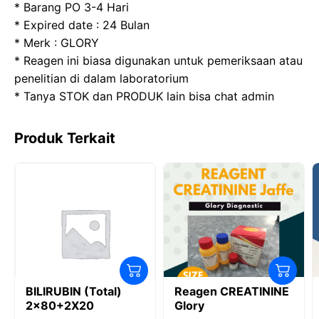
o
o
p
m
* Barang PO 3-4 Hari
* Expired date : 24 Bulan
o
n
p
* Merk : GLORY
k
* Reagen ini biasa digunakan untuk pemeriksaan atau
penelitian di dalam laboratorium
* Tanya STOK dan PRODUK lain bisa chat admin
Produk Terkait
BILIRUBIN (Total)
Reagen CREATININE
2×80+2X20
Glory