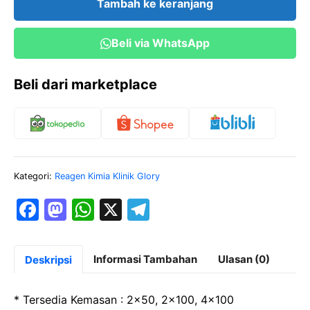
Tambah ke keranjang
Glory
Beli via WhatsApp
Beli dari marketplace
Kategori:
Reagen Kimia Klinik Glory
F
M
W
X
T
a
a
h
el
c
st
at
e
Informasi Tambahan
Ulasan (0)
Deskripsi
e
o
s
gr
b
d
A
a
* Tersedia Kemasan : 2×50, 2×100, 4×100