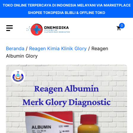
Langsung
TOKO ONLINE TERPERCAYA DI INDONESIA MELAYANI VIA MARKETPLACE
ke
SHOPEE TOKOPEDIA BLIBLI & OFFLINE TOKO
isi
0
Beranda
/
Reagen Kimia Klinik Glory
/ Reagen
Albumin Glory