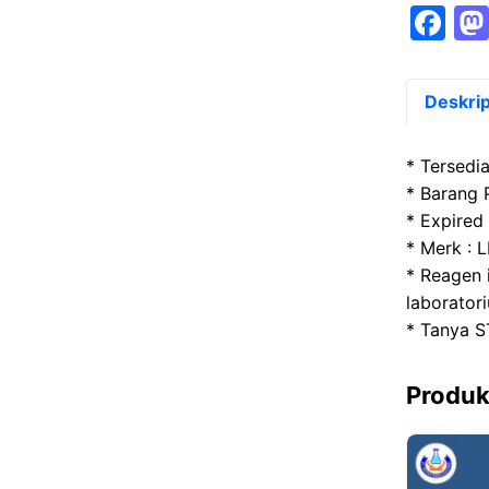
F
a
c
Deskrip
e
b
* Tersedi
o
* Barang P
* Expired
o
* Merk : 
k
* Reagen 
laborato
* Tanya S
Produk