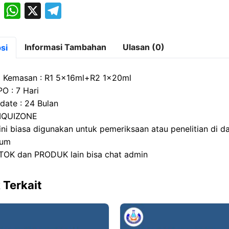
M
W
X
T
a
h
el
st
at
e
Informasi Tambahan
Ulasan (0)
si
o
s
gr
d
A
a
a Kemasan : R1 5x16ml+R2 1x20ml
o
p
m
O : 7 Hari
 date : 24 Bulan
n
p
LIQUIZONE
ini biasa digunakan untuk pemeriksaan atau penelitian di d
rium
TOK dan PRODUK lain bisa chat admin
 Terkait