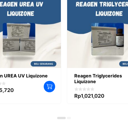
n UREA UV Liquizone
Reagen Triglycerides
Liquizone
5,720
0
Rp
1,021,020
o
u
t
o
f
5