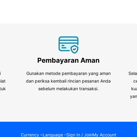
Pembayaran Aman
i
Gunakan metode pembayaran yang aman
Sel
lat
dan periksa kembali rincian pesanan Anda
c
tuk
sebelum melakukan transaksi.
ku
.
yan
Currency
Language
Sign In / Join
My Account