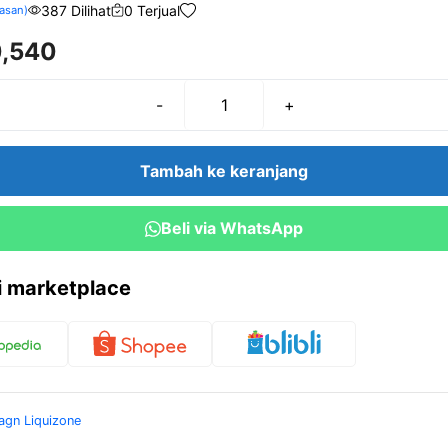
387 Dilihat
0 Terjual
asan)
,540
-
+
Kuantitas
Reagen
ALAT
Tambah ke keranjang
(GPT)
Liquizone
Beli via WhatsApp
ri marketplace
agn Liquizone