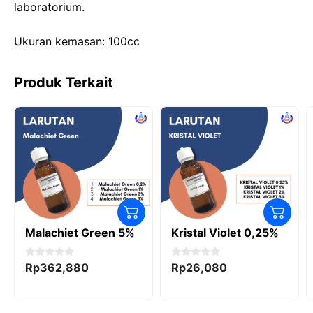
laboratorium.
o
n
p
k
Ukuran kemasan: 100cc
Produk Terkait
Malachiet Green 5%
Kristal Violet 0,25%
0
0
Rp
362,880
Rp
26,080
o
o
u
u
t
t
o
o
f
f