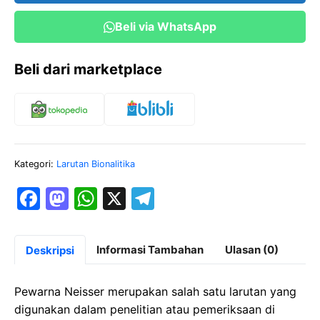
Beli via WhatsApp
Beli dari marketplace
Kategori:
Larutan Bionalitika
F
M
W
X
T
a
a
h
el
c
st
at
e
Informasi Tambahan
Ulasan (0)
Deskripsi
e
o
s
gr
b
d
A
a
Pewarna Neisser merupakan salah satu larutan yang
o
o
p
m
digunakan dalam penelitian atau pemeriksaan di