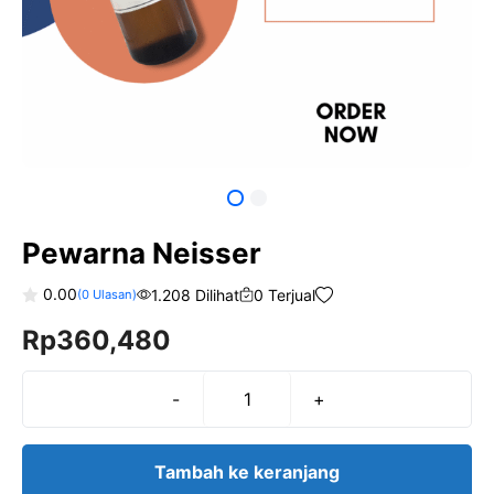
Pewarna Neisser
0.00
1.208 Dilihat
0 Terjual
(
0
Ulasan)
0
Rp
360,480
o
u
t
o
f
-
+
Kuantitas
5
Pewarna
Neisser
Tambah ke keranjang