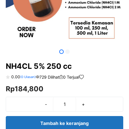
NH4CL 5% 250 cc
0.00
729 Dilihat
0 Terjual
(
0
Ulasan)
0
Rp
184,800
o
u
t
o
f
-
+
Kuantitas
5
NH4CL
5%
Tambah ke keranjang
250