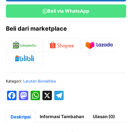
cc
Beli via WhatsApp
Beli dari marketplace
Kategori:
Larutan Bionalitika
F
M
W
X
T
a
a
h
el
c
st
at
e
Informasi Tambahan
Ulasan (0)
Deskripsi
e
o
s
gr