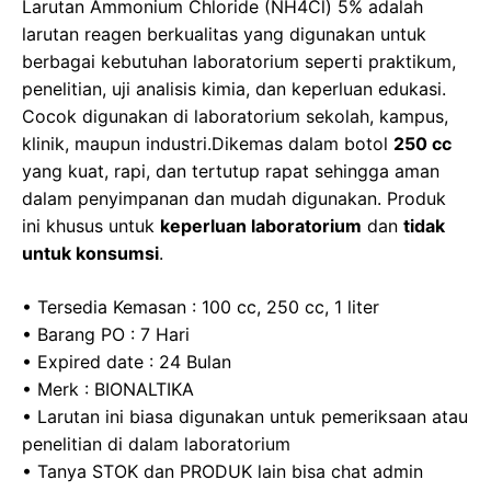
b
d
A
a
Larutan Ammonium Chloride (NH4Cl) 5% adalah
o
o
p
m
larutan reagen berkualitas yang digunakan untuk
berbagai kebutuhan laboratorium seperti praktikum,
o
n
p
penelitian, uji analisis kimia, dan keperluan edukasi.
k
Cocok digunakan di laboratorium sekolah, kampus,
klinik, maupun industri.Dikemas dalam botol
250 cc
yang kuat, rapi, dan tertutup rapat sehingga aman
dalam penyimpanan dan mudah digunakan. Produk
ini khusus untuk
keperluan laboratorium
dan
tidak
untuk konsumsi
.
• Tersedia Kemasan : 100 cc, 250 cc, 1 liter
• Barang PO : 7 Hari
• Expired date : 24 Bulan
• Merk : BIONALTIKA
• Larutan ini biasa digunakan untuk pemeriksaan atau
penelitian di dalam laboratorium
• Tanya STOK dan PRODUK lain bisa chat admin