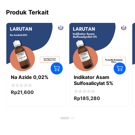
Produk Terkait
Na Azide 0,02%
Indikator Asam
Sulfosalicylat 5%
0
Rp
21,600
o
0
Rp
185,280
u
o
t
u
o
t
f
o
5
f
5