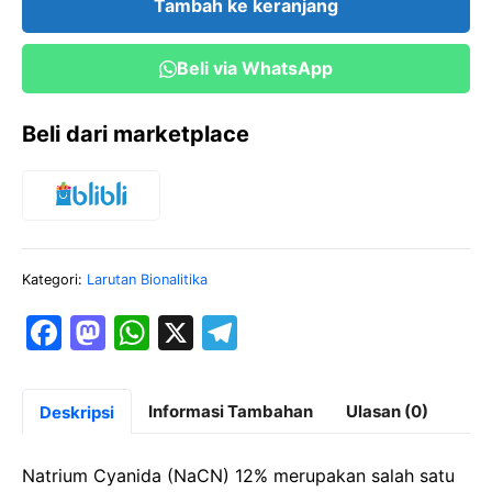
Tambah ke keranjang
(NaCN)
12%
Beli via WhatsApp
Beli dari marketplace
Kategori:
Larutan Bionalitika
F
M
W
X
T
a
a
h
el
c
st
at
e
Informasi Tambahan
Ulasan (0)
Deskripsi
e
o
s
gr
b
d
A
a
Natrium Cyanida (NaCN) 12% merupakan salah satu