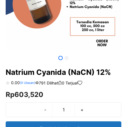
Natrium Cyanida (NaCN) 12%
0.00
791 Dilihat
0 Terjual
(
0
Ulasan)
0
Rp
603,520
o
u
t
o
f
-
+
Kuantitas
5
Natrium
Cyanida