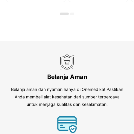
u
o
t
f
o
5
f
5
Belanja Aman
Belanja aman dan nyaman hanya di Onemedika! Pastikan
Anda membeli alat kesehatan dari sumber terpercaya
untuk menjaga kualitas dan keselamatan.