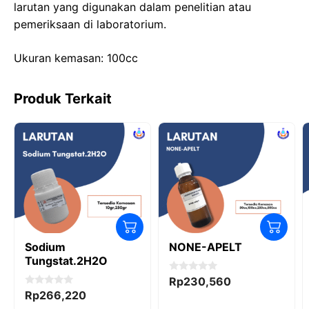
o
o
p
m
larutan yang digunakan dalam penelitian atau
pemeriksaan di laboratorium.
o
n
p
k
Ukuran kemasan: 100cc
Produk Terkait
Sodium
NONE-APELT
Tungstat.2H2O
0
Rp
230,560
o
0
Rp
266,220
u
o
t