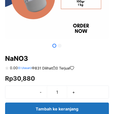
NaNO3
0.00
831 Dilihat
0 Terjual
(
0
Ulasan)
0
Rp
30,880
o
u
t
o
f
-
+
Kuantitas
5
NaNO3
Tambah ke keranjang