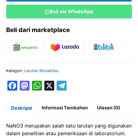
Beli via WhatsApp
Beli dari marketplace
Kategori:
Larutan Bionalitika
F
M
W
X
T
a
a
h
el
c
st
at
e
Informasi Tambahan
Ulasan (0)
Deskripsi
e
o
s
gr
b
d
A
a
NaNO3 merupakan salah satu larutan yang digunakan
o
o
p
m
dalam penelitian atau pemeriksaan di laboratorium.